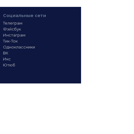
Социальные сети
Телеграм
Фэйсбук
Инстаграм
Тик-Ток
Одноклассники
ВК
Икс
Ютюб