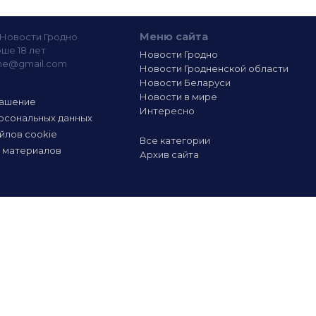
Меню сайта
— Новости Гродно
ше 18 лет
Новости Гродно
ine@gmail.com
Новости Гродненской области
Новости Беларуси
Новости в мире
лашение
Интересно
рсональных данных
йлов cookie
Все категории
 материалов
Архив сайта