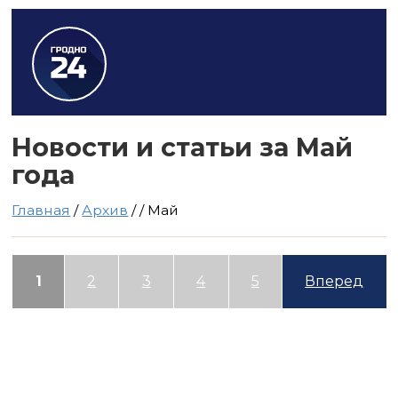
Новости и статьи за Май
года
Главная
/
Архив
/
/
Май
1
2
3
4
5
Вперед