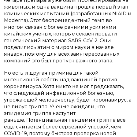
четыре препарата уже были протестированы на
животных, и одна вакцина прошла первый этап
клинических испытаний (разработанных NIAID и
Moderna).
Этот беспрецедентный темп во
многом связан с более ранними усилиями
китайских ученых, которые секвенировали
генетический материал SARS-CoV-2.
Они
поделились этим с миром науки в начале
января, поэтому для всех заинтересованных
компаний это был пропуск важного этапа.
Но есть и другая причина для такой
интенсивной работы над вакциной против
коронавируса.
Хотя никто не мог предсказать,
что следующей инфекционной болезнью,
угрожающей человечеству, будет коронавирус, а
не вирус гриппа. Ученые ожидали, что
эпидемия гриппа наступит
раньше.
Потенциальная пандемия гриппа все
еще считается более серьезной угрозой, чем
COVID-19, поэтому быстрая проверка новой