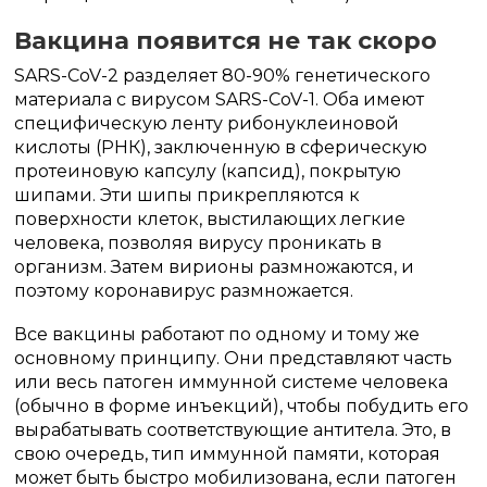
Вакцина появится не так скоро
SARS-CoV-2 разделяет 80-90% генетического
материала с вирусом SARS-CoV-1.
Оба имеют
специфическую ленту рибонуклеиновой
кислоты (РНК), заключенную в сферическую
протеиновую капсулу (капсид), покрытую
шипами.
Эти шипы прикрепляются к
поверхности клеток, выстилающих легкие
человека, позволяя вирусу проникать в
организм.
Затем вирионы размножаются, и
поэтому коронавирус размножается.
Все вакцины работают по одному и тому же
основному принципу.
Они представляют часть
или весь патоген иммунной системе человека
(обычно в форме инъекций), чтобы побудить его
вырабатывать соответствующие антитела.
Это, в
свою очередь, тип иммунной памяти, которая
может быть быстро мобилизована, если патоген