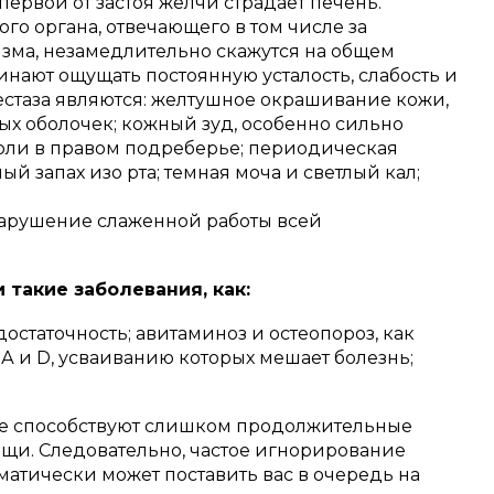
первой от застоя желчи страдает печень.
го органа, отвечающего в том числе за
зма, незамедлительно скажутся на общем
нают ощущать постоянную усталость, слабость и
естаза являются: желтушное окрашивание кожи,
ых оболочек; кожный зуд, особенно сильно
 боли в правом подреберье; периодическая
ый запах изо рта; темная моча и светлый кал;
 нарушение слаженной работы всей
 такие заболевания, как:
остаточность; авитаминоз и остеопороз, как
А и D, усваиванию которых мешает болезнь;
ре способствуют слишком продолжительные
и. Следовательно, частое игнорирование
оматически может поставить вас в очередь на