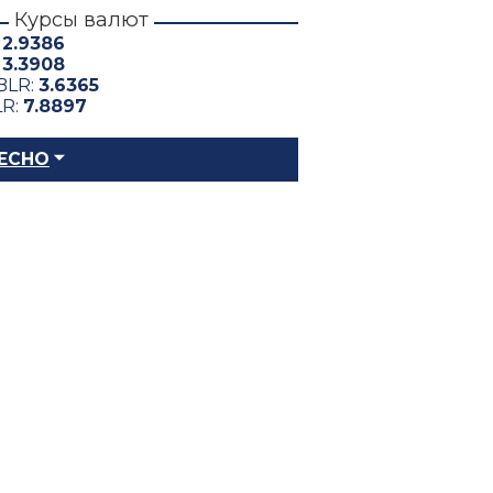
Курсы валют
:
2.9386
:
3.3908
BLR:
3.6365
LR:
7.8897
ЕСНО