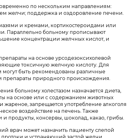
новременно по нескольким направлениям:
тоем желчи; поддержка и оздоровление печени.
мазями и кремами, кортикостероидами или
и. Параллельно больному прописывают
ньшение концентрации желчных кислот, и
препараты на основе урсодезоксихолевой
няющие токсичную желчную кислоту. Для
и могут быть рекомендованы различные
е и препараты природного происхождения.
ения больному холестазом назначается диета,
ты на основе или с содержанием животных
и жареное, запрещается употребление алкоголя
ческое воздействие на печень. Также
и продукты, консервы, шоколад, какао, грибы.
ний врач может назначить пациенту слепой
протоки и устраняющий застой желчи.