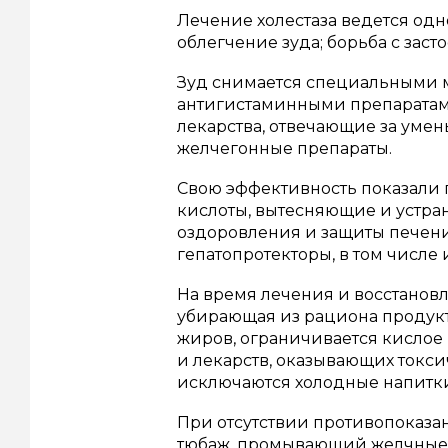
Лечение холестаза ведется од
облегчение зуда; борьба с зас
Зуд снимается специальными 
антигистаминными препаратам
лекарства, отвечающие за уме
желчегонные препараты.
Свою эффективность показали 
кислоты, вытесняющие и устра
оздоровления и защиты печен
гепатопротекторы, в том числ
На время лечения и восстановл
убирающая из рациона продук
жиров, ограничивается кислое 
и лекарств, оказывающих токси
исключаются холодные напитки 
При отсутствии противопоказа
тюбаж, промывающий желчные 