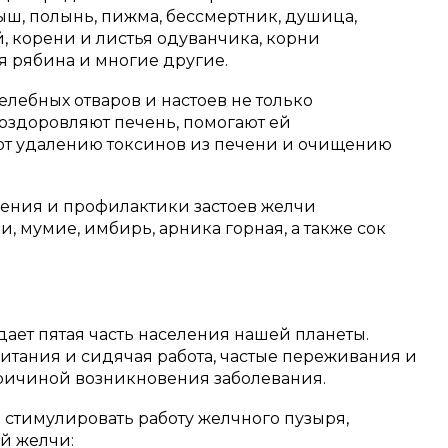
рыш, полынь, пижма, бессмертник, душица,
, корени и листья одуванчика, корни
я рябина и многие другие.
целебных отваров и настоев не только
 оздоровляют печень, помогают ей
уют удалению токсинов из печени и очищению
ения и профилактики застоев желчи
, мумие, имбирь, арника горная, а также сок
радает пятая часть населения нашей планеты.
итания и сидячая работа, частые переживания и
ь причиной возникновения заболевания.
 стимулировать работу желчного пузыря,
й желчи: