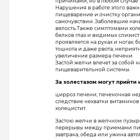
причинами, но в любом случае 
Нарушения в работе этого важно
пищеварение и очистку органи
самочувствии. Заболевшие начи
вялость.Также симптомами хол
белков глаз и видимых слизист
проявляется на руках и ногах;
тошнота и даже рвота; неприятн
увеличение размера печени.
Застой желчи влечет за собой
пищеварительной системы.
За холестазом могут прийти и
цирроз печени; печеночная нед
следствие нехватки витаминов 
холецистит.
Застою желчи в желчном пузы
перерывы между приемами пищ
завтрака, обеда или ужина авт