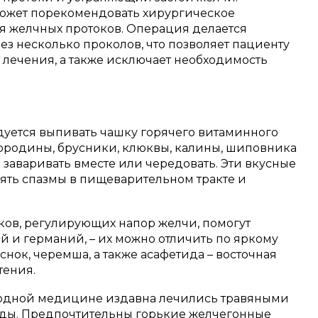
 может порекомендовать хирургическое
 желчных протоков. Операция делается
з несколько проколов, что позволяет пациенту
 лечения, а также исключает необходимость
дуется выпивать чашку горячего витаминного
мородины, брусники, клюквы, калины, шиповника
заваривать вместе или чередовать. Эти вкусные
нять спазмы в пищеварительном тракте и
ов, регулирующих напор желчи, помогут
 и германий, – их можно отличить по яркому
еснок, черемша, а также асафетида – восточная
тения.
родной медицине издавна лечились травяными
ды. Предпочтительны горькие желчегонные