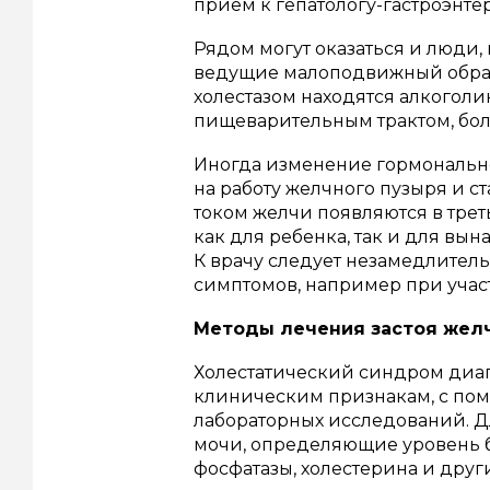
прием к гепатологу-гастроэнтер
Рядом могут оказаться и люди,
ведущие малоподвижный образ 
холестазом находятся алкоголи
пищеварительным трактом, бол
Иногда изменение гормональн
на работу желчного пузыря и с
током желчи появляются в трет
как для ребенка, так и для вы
К врачу следует незамедлитель
симптомов, например при учас
Методы лечения застоя желч
Холестатический синдром диа
клиническим признакам, с помо
лабораторных исследований. Дл
мочи, определяющие уровень 
фосфатазы, холестерина и друг