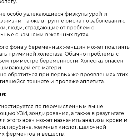
ологу.
 не особо увлекающиеся физкультурой и
жизни. Также в группе риска по заболеванию
ки, люди, страдающие от проблем с
ьные с камнями в желчных путях.
ого фона у беременных женщин может повлиять
тать причиной холестаза. Обычно проблемы с
ьем триместре беременности. Холестаз опасен
нашивающей его матери.
но обратиться при первых же проявлениях этих
тившейся тошноте и пропаже аппетита.
и:
гностируется по перечисленным выше
щью УЗИ, зондирования, а также в результате
я этого врач может назначить анализы крови и
билирубина, желчных кислот, щелочной
их ферментов и веществ.