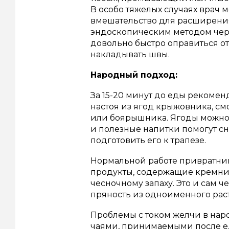
В особо тяжелых случаях врач
вмешательство для расширения
эндоскопическим методом чере
довольно быстро оправиться от
накладывать швы.
Народный подход:
За 15-20 минут до еды рекомен
настоя из ягод крыжовника, с
или боярышника. Ягоды можно 
и полезные напитки помогут с
подготовить его к трапезе.
Нормальной работе привратник
продукты, содержащие кремний
чесночному запаху. Это и сам ч
пряность из одноименного рас
Проблемы с током желчи в на
чаями, принимаемыми после е