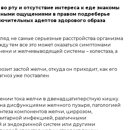
во рту и отсутствие интереса к еде знакомы
енными ощущениями в правом подреберье
лючительных адептов здорового образа
гляд не самые серьезные расстройства организма
жду тем все это может оказаться симптомами
чени и желчевыводящей системы – холестаза, а
озит застой желчи, откуда он приходит, как его
агноз уже поставлен.
шении тока желчи в двенадцатиперстную кишку.
ана дисфункциями желчного пузыря, патологией
нтеза компонентов желчи, циррозом,
зитарной инфекцией, различными
й и эндокринной систем или другими