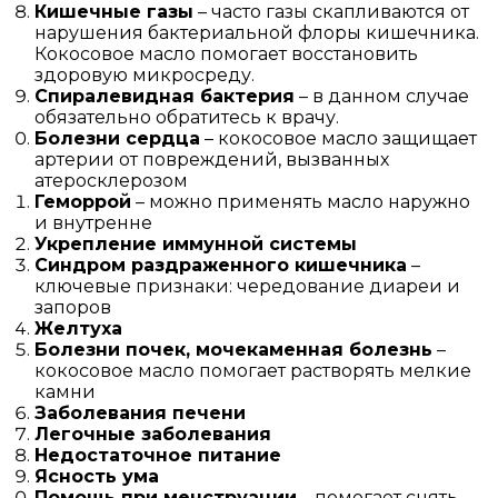
Кишечные газы
– часто газы скапливаются от
нарушения бактериальной флоры кишечника.
Кокосовое масло помогает восстановить
здоровую микросреду.
Спиралевидная бактерия
– в данном случае
обязательно обратитесь к врачу.
Болезни сердца
– кокосовое масло защищает
артерии от повреждений, вызванных
атеросклерозом
Геморрой
– можно применять масло наружно
и внутренне
Укрепление иммунной системы
Синдром раздраженного кишечника
–
ключевые признаки: чередование диареи и
запоров
Желтуха
Болезни почек, мочекаменная болезнь
–
кокосовое масло помогает растворять мелкие
камни
Заболевания печени
Легочные заболевания
Недостаточное питание
Ясность ума
Помощь при менструации
– помогает снять