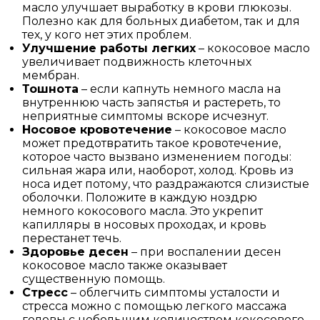
масло улучшает выработку в крови глюкозы.
Полезно как для больных диабетом, так и для
тех, у кого нет этих проблем.
Улучшение работы легких
– кокосовое масло
увеличивает подвижность клеточных
мембран.
Тошнота
– если капнуть немного масла на
внутреннюю часть запястья и растереть, то
неприятные симптомы вскоре исчезнут.
Носовое кровотечение
– кокосовое масло
может предотвратить такое кровотечение,
которое часто вызвано изменением погоды:
сильная жара или, наоборот, холод. Кровь из
носа идет потому, что раздражаются слизистые
оболочки. Положите в каждую ноздрю
немного кокосового масла. Это укрепит
капилляры в носовых проходах, и кровь
перестанет течь.
Здоровье десен
– при воспалении десен
кокосовое масло также оказывает
существенную помощь.
Стресс
– облегчить симптомы усталости и
стресса можно с помощью легкого массажа
головы с небольшим количеством кокосового