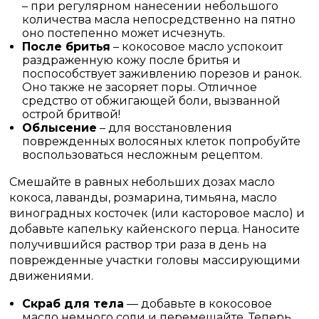
– при регулярном нанесении небольшого
количества масла непосредственно на пятно
оно постепенно может исчезнуть.
После бритья
– кокосовое масло успокоит
раздраженную кожу после бритья и
поспособствует заживлению порезов и ранок.
Оно также не засоряет поры. Отличное
средство от обжигающей боли, вызванной
острой бритвой!
Облысение
– для восстановления
поврежденных волосяных клеток попробуйте
воспользоваться несложным рецептом.
Смешайте в равных небольших дозах масло
кокоса, лаванды, розмарина, тимьяна, масло
виноградных косточек (или касторовое масло) и
добавьте капельку кайенского перца. Наносите
получившийся раствор три раза в день на
поврежденные участки головы массирующими
движениями.
Скраб для тела
— добавьте в кокосовое
масло немного соли и перемешайте. Теперь