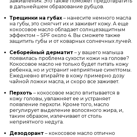
заживления. Это также поможет предотвратить
в дальнейшем образование рубцов.
Трещинки на губах
– нанесите немного масла
на губы, это смягчит их и заживит кожу. А еще
кокосовое масло обладает солнцезащитным
эффектом – SPF около 4. Вы сможете также
защитить губы и от коварных солнечных лучей.
Себорейный дерматит
– у вашего малыша
появилась проблема сухости кожи на голове?
Кокосовое масло не только будет питать кожу
ребенка, но и устранит неприятные симптомы.
Ежедневно втирайте в кожу примерно дозу
чайной ложки масла, и скоро все заживет.
Перхоть
– кокосовое масло впитывается в
кожу головы, увлажняет ее и устраняет
появление перхоти. Кроме того, масло
регулирует выделение волосяного жира, и,
таким образом, излечивает от столь
неприятного недуга.
Дезодорант
– кокосовое масло отлично