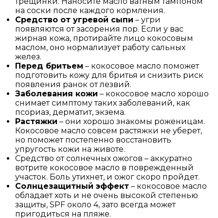
трещинки. Наносите масло ватным тампоном
на соски после каждого кормления.
Средство от угревой сыпи
– угри
появляются от засорения пор. Если у вас
жирная кожа, протирайте лицо кокосовым
маслом, оно нормализует работу сальных
желез.
Перед бритьем
– кокосовое масло поможет
подготовить кожу для бритья и снизить риск
появления ранок от лезвий.
Заболевания кожи
– кокосовое масло хорошо
снимает симптому таких заболеваний, как
псориаз, дерматит, экзема.
Растяжки
– они хорошо знакомы роженицам.
Кокосовое масло совсем растяжки не уберет,
но поможет постепенно восстановить
упругость кожи на животе.
Средство от солнечных ожогов – аккуратно
вотрите кокосовое масло в поврежденный
участок. Боль утихнет, и ожог скоро пройдет.
Солнцезащитный эффект
– кокосовое масло
обладает хоть и не очень высокой степенью
защиты, SPF около 4, зато всегда может
пригодиться на пляже.