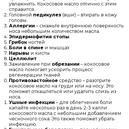
увлажнить. Кокосовое масло отлично с этим
справится.
Головной
педикулез
(вши) – втирать в кожу
головы.
Аллергии
– смажьте внутреннюю поверхность
носа небольшим количеством масла.
Эпидермофития стопы
Грибок
ногтей
Боли в спине
и мышцах
Нарывы
и кисты
Целлюлит
Заживление при
обрезании
– кокосовое
масло помогает ускорить процесс
регенерации тканей
Противозастойное
средство – разотрите
кокосовое масло на груди или на носу. Это
поможет откашляться или удалить слизь из
носа.
Ушные инфекции
– для облегчения боли
капайте несколько раз в день 2-3 капли
кокосового масла с небольшим добавлением
чесночного сока. Это также поможет убрать
инфекцию.