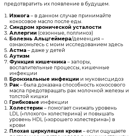
предотвратить их появление в будущем.
Изжога
– в данном случае принимайте
кокосовое масло после еды.
Синдром хронической усталости
Аллергии
(сезонные, поллиноз)
Болезнь Альцгеймера
/деменция –
ознакомьтесь с моим исследованием здесь
Астма
– даже у детей
Аутизм
Функция кишечника
– запоры,
воспалительные процессы, кишечные
инфекции
Бронхиальные инфекции
и муковисцидоз
Рак
– была доказана способность кокосового
масла предотвращать рак молочной железы и
толстой кишки
Грибковые
инфекции
Холестерин
– помогает снижать уровень
LDL («плохого» холестерина) и повышать
уровень HDL («хорошего холестерина») в
крови
Плохая циркуляция крови
– если ощущаете