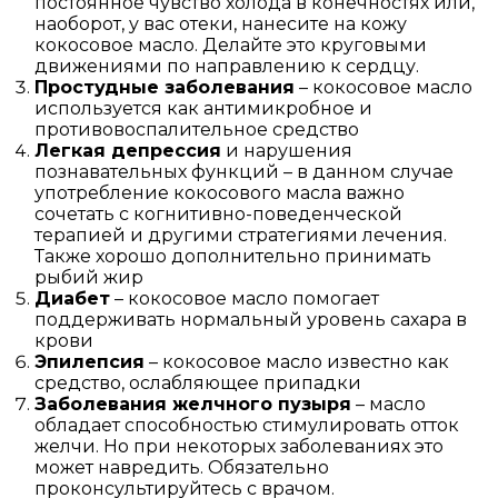
постоянное чувство холода в конечностях или,
наоборот, у вас отеки, нанесите на кожу
кокосовое масло. Делайте это круговыми
движениями по направлению к сердцу.
Простудные заболевания
– кокосовое масло
используется как антимикробное и
противовоспалительное средство
Легкая депрессия
и нарушения
познавательных функций – в данном случае
употребление кокосового масла важно
сочетать с когнитивно-поведенческой
терапией и другими стратегиями лечения.
Также хорошо дополнительно принимать
рыбий жир
Диабет
– кокосовое масло помогает
поддерживать нормальный уровень сахара в
крови
Эпилепсия
– кокосовое масло известно как
средство, ослабляющее припадки
Заболевания желчного пузыря
– масло
обладает способностью стимулировать отток
желчи. Но при некоторых заболеваниях это
может навредить. Обязательно
проконсультируйтесь с врачом.