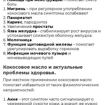
боль
Мигрень
– при регулярном употреблении
кокосового масла симптомы ослабевают
Панкреатит
Кариес
, пародонтоз
Увеличение
простаты
Язва желудка
– стабилизирует рост вирусов и
успокаивает слизистую оболочку желудка
Молочница
Функция щитовидной железы
– помогает
урегулировать выработку гормонов
Инфекции мочевого пузыря
и
мочевыводящих путей
Кокосовое масло и актуальные
проблемы здоровья.
При местном применении кокосовое масло
помогает избавиться от таких физиологических
неприятностей:
Акне
– этот симптом часто сигнализирует о
чрезмерной сухости кожи, а значит, ее нужно