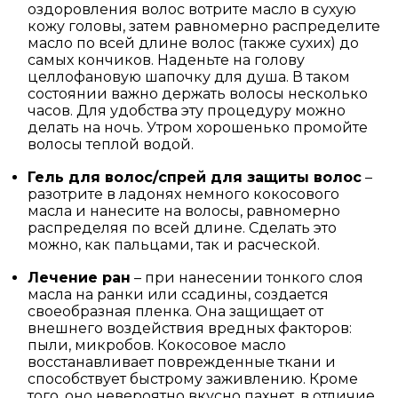
оздоровления волос вотрите масло в сухую
кожу головы, затем равномерно распределите
масло по всей длине волос (также сухих) до
самых кончиков. Наденьте на голову
целлофановую шапочку для душа. В таком
состоянии важно держать волосы несколько
часов. Для удобства эту процедуру можно
делать на ночь. Утром хорошенько промойте
волосы теплой водой.
Гель для волос/спрей для защиты волос
–
разотрите в ладонях немного кокосового
масла и нанесите на волосы, равномерно
распределяя по всей длине. Сделать это
можно, как пальцами, так и расческой.
Лечение ран
– при нанесении тонкого слоя
масла на ранки или ссадины, создается
своеобразная пленка. Она защищает от
внешнего воздействия вредных факторов:
пыли, микробов. Кокосовое масло
восстанавливает поврежденные ткани и
способствует быстрому заживлению. Кроме
того, оно невероятно вкусно пахнет, в отличие