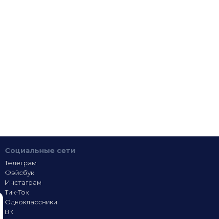
Социальные сети
Телеграм
Фэйсбук
Инстаграм
Тик-Ток
Одноклассники
ВК