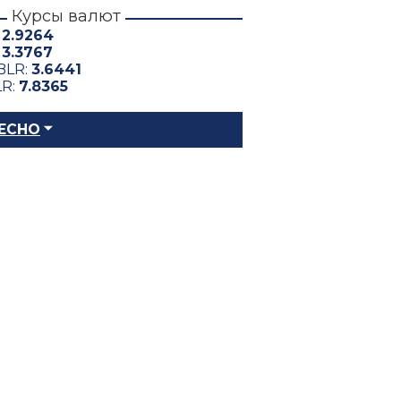
Курсы валют
:
2.9264
:
3.3767
BLR:
3.6441
LR:
7.8365
ЕСНО