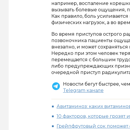
например, воспаление корешко
вызывать болевые ощущения, по
Как правило, боль усиливается 
физических нагрузок, а во врем
Во время приступов острого р
позвоночника пациенты ощущаю
внезапно, и может сохраняться
Нередко при этом человек теря
перемещается с большим трудом
либо предупреждающих признако
очередной приступ радикулита
Новости бегут быстрее, че
Telegram канале
Авитаминоз: каких витаминов
10 факторов, которые грозят 
Грейпфрутовый сок поможет 