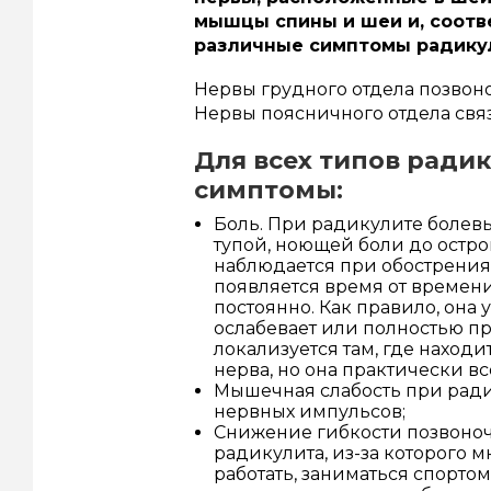
мышцы спины и шеи и, соотв
различные симптомы радикули
Нервы грудного отдела позвон
Нервы поясничного отдела свя
Для всех типов ради
симптомы:
Боль. При радикулите болев
тупой, ноющей боли до остро
наблюдается при обострениях
появляется время от времени
постоянно. Как правило, она 
ослабевает или полностью пр
локализуется там, где нахо
нерва, но она практически все
Мышечная слабость при рад
нервных импульсов;
Снижение гибкости позвоно
радикулита, из-за которого 
работать, заниматься спортом