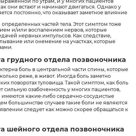
выраженной по утрам, и у многих пациентов
как они встают и начинают двигаться. Однако у
ется постоянно, что оказывает заметное влияние
определенных частей тела. Этот симптом тоже
ием и/или воспалением нервов, которые
едачей нервных импульсов. Как следствие,
лывание или онемение на участках, которые
вами.
а грудного отдела позвоночника
актерна боль в центральной части спины, которые
сколько реже, в живот. Иногда боль заметно
ких поворотах туловища. Такой симптом, как боль
ет сильную озабоченность у многих пациентов,
зе имеются какие-либо сердечно-сосудистые
ем большинстве случаев такие боли не являются
оявлении следует как можно скорее обращаться к
а шейного отдела позвоночника