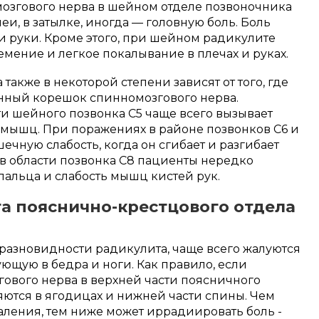
озгового нерва в шейном отделе позвоночника
еи, в затылке, иногда — головную боль. Боль
и руки. Кроме этого, при шейном радикулите
мение и легкое покалывание в плечах и руках.
акже в некоторой степени зависят от того, где
нный корешок спинномозгового нерва.
и шейного позвонка С5 чаще всего вызывает
 мышц. При поражениях в районе позвонков С6 и
чную слабость, когда он сгибает и разгибает
и в области позвонка С8 пациенты нередко
пальца и слабость мышц кистей рук.
а пояснично-крестцового отдела
 разновидности радикулита, чаще всего жалуются
ющую в бедра и ноги. Как правило, если
вого нерва в верхней части поясничного
яются в ягодицах и нижней части спины. Чем
аления, тем ниже может иррадиировать боль -