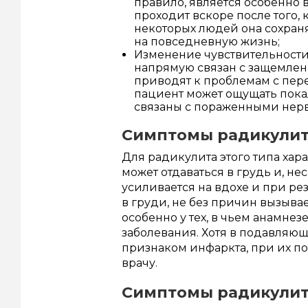
правило, является особенно 
проходит вскоре после того, 
некоторых людей она сохраня
на повседневную жизнь;
Изменение чувствительности 
напрямую связан с защемлен
приводят к проблемам с пер
пациент может ощущать пока
связаны с пораженными нер
Симптомы радикулит
Для радикулита этого типа хар
может отдаваться в грудь и, не
усиливается на вдохе и при рез
в груди, не без причин вызыва
особенно у тех, в чьем анамне
заболевания. Хотя в подавляющ
признаком инфаркта, при их п
врачу.
Симптомы радикулит