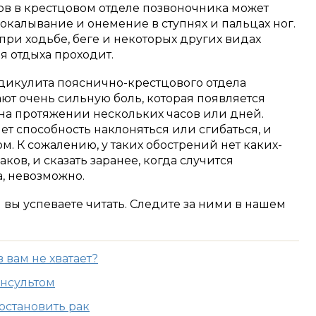
в в крестцовом отделе позвоночника может
калывание и онемение в ступнях и пальцах ног.
при ходьбе, беге и некоторых других видах
я отдыха проходит.
адикулита пояснично-крестцового отдела
т очень сильную боль, которая появляется
 на протяжении нескольких часов или дней.
ет способность наклоняться или сгибаться, и
. К сожалению, у таких обострений нет каких-
в, и сказать заранее, когда случится
, невозможно.
м вы успеваете читать. Следите за ними в нашем
 вам не хватает?
инсультом
остановить рак