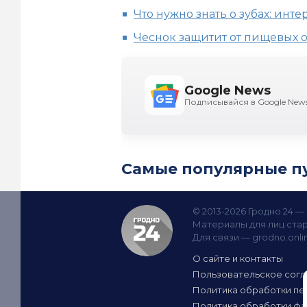
Что нужно знать о зубах: инт
Чеснок защитит от пищевых 
Google News
Подписывайся в Google New
Самые популярные п
© 2013-2026 Гродно 24 
Материалы для лиц стар
Для связи —
grodno.onl
О сайте и контакты
Пользовательское сог
Политика обработки пе
Политика обработки фа