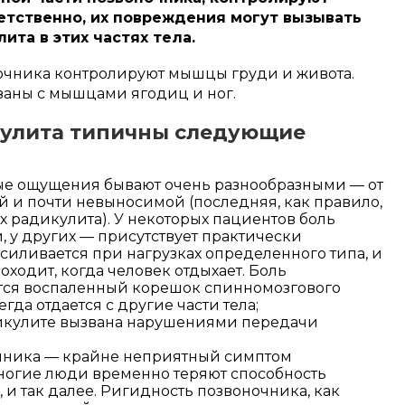
етственно, их повреждения могут вызывать
та в этих частях тела.
очника контролируют мышцы груди и живота.
заны с мышцами ягодиц и ног.
кулита типичны следующие
ые ощущения бывают очень разнообразными — от
й и почти невыносимой (последняя, как правило,
 радикулита). У некоторых пациентов боль
, у других — присутствует практически
усиливается при нагрузках определенного типа, и
оходит, когда человек отдыхает. Боль
дится воспаленный корешок спинномозгового
гда отдается с другие части тела;
икулите вызвана нарушениями передачи
чника — крайне неприятный симптом
многие люди временно теряют способность
, и так далее. Ригидность позвоночника, как