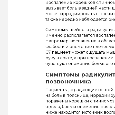
Воспаление корешков спинном
вызывает боль в задней части ш
может иррадиировать в плечи 
также нередко наблюдается оне
Симптомы шейного радикулита т
именно располагается воспале
Например, воспаление в област
слабость и онемение плечевых
С7 пациент может ощущать мыше
руку в локте, а при воспалени
чувствуют онемение большого 
Симптомы радикулит
позвоночника
Пациенты, страдающие от этой
на боль в пояснице, иррадииру
поражены корешки спинномозго
отдела, боль и онемение появл
ниже находится источник восп