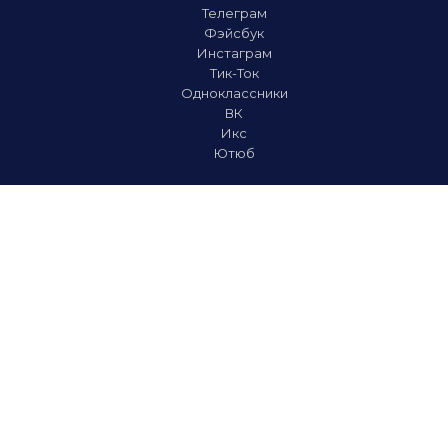
Телеграм
Фэйсбук
Инстаграм
Тик-Ток
Одноклассники
ВК
Икс
Ютюб