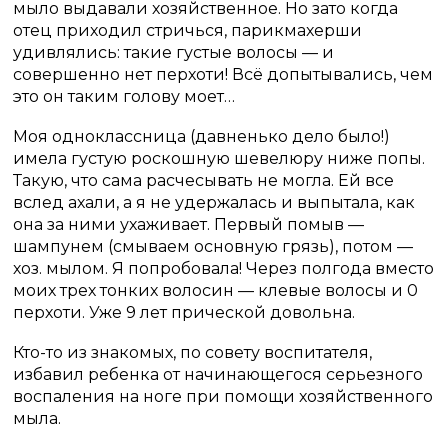
мыло выдавали хозяйственное. Но зато когда
отец приходил стричься, парикмахерши
удивлялись: такие густые волосы — и
совершенно нет перхоти! Всё допытывались, чем
это он таким голову моет…
Моя одноклассница (давненько дело было!)
имела густую роскошную шевелюру ниже попы.
Такую, что сама расчесывать не могла. Ей все
вслед ахали, а я не удержалась и выпытала, как
она за ними ухаживает. Первый помыв —
шампунем (смываем основную грязь), потом —
хоз. мылом. Я попробовала! Через полгода вместо
моих трех тонких волосин — клевые волосы и 0
перхоти. Уже 9 лет прической довольна.
Кто-то из знакомых, по совету воспитателя,
избавил ребенка от начинающегося серьезного
воспаления на ноге при помощи хозяйственного
мыла.