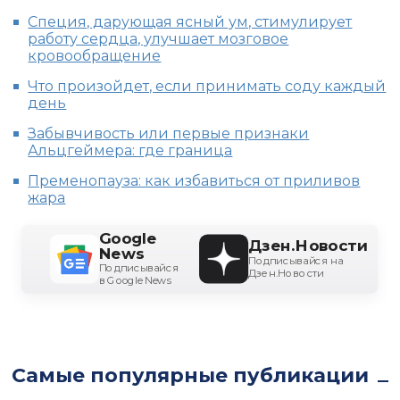
Специя, дарующая ясный ум, стимулирует
работу сердца, улучшает мозговое
кровообращение
Что произойдет, если принимать соду каждый
день
Забывчивость или первые признаки
Альцгеймера: где граница
Пременопауза: как избавиться от приливов
жара
Google
Дзен.Новости
News
Подписывайся на
Подписывайся
Дзен.Новости
в Google News
Самые популярные публикации