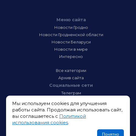
Меню сайта
Новости Гродно
Новости Гродненской области
Новости Беларуси
Новости в мире
Интересно
Все категории
Архив сайта
Социальные сети
Телеграм
Фэйсбук
Мы используем cookies для улучшения
Инстаграм
работы сайта. Продолжая использовать сайт,
Тик-Ток
вы соглашаетесь с
Политикой
Одноклассники
использования cookies
.
ВК
Икс
Понятно
Ютюб