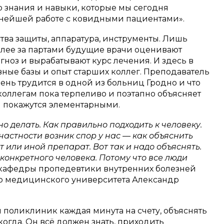
о знания и навыки, которые мы сегодня
ьнейшей работе с ковидными пациентами».
ства защиты, аппаратура, инструменты. Лишь
алее за партами будущие врачи оценивают
агноз и вырабатывают курс лечения. И здесь в
ные базы и опыт старших коллег. Преподаватель
нь трудится в одной из больниц Гродно и что
коллегам пока терпеливо и поэтапно объясняет
 покажутся элементарными.
но делать. Как правильно подходить к человеку.
в частности возник спор у нас — как объяснить
от или иной препарат. Вот так и надо объяснять.
 конкретного человека. Потому что все люди
т кафедры пропедевтики внутренних болезней
о медицинского университета Александр
 поликлиник каждая минута на счету, объяснять
когда. Он всё должен знать, приходить