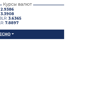
Курсы валют
:
2.9386
:
3.3908
BLR:
3.6365
LR:
7.8897
ЕСНО