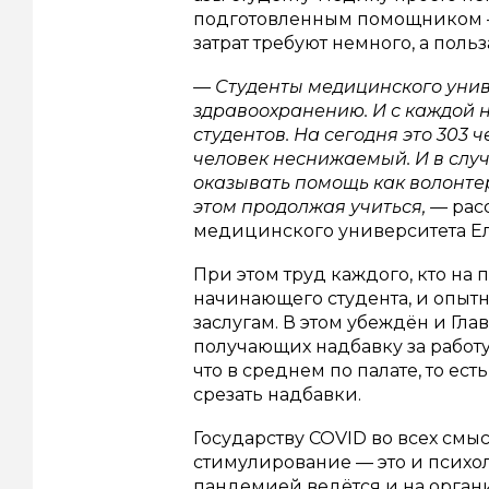
подготовленным помощником —
затрат требуют немного, а поль
— Студенты медицинского уни
здравоохранению. И с каждой 
студентов. На сегодня это 303 ч
человек неснижаемый. И в случ
оказывать помощь как волонте
этом продолжая учиться, —
рас
медицинского университета Ел
При этом труд каждого, кто на
начинающего студента, и опыт
заслугам. В этом убеждён и Глав
получающих надбавку за работу
что в среднем по палате, то ес
срезать надбавки.
Государству COVID во всех смы
стимулирование — это и психоло
пандемией ведётся и на органи