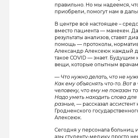
правильно. Но мы надеемся, чт
приобрели, помогут нам в дал
В центре всё настоящее – сред
вместо пациента — манекен. Д
результаты анализов, ставят ди
помощь — протоколы, норматив
Александр Алексеюк каждый де
такое COVID — знает. Будущим 
вещи, которые опытным врачам
— Что нужно делать, что не нуж
Как ему объяснять что-то. Вот 
человеку, что ему не показан т
Надо уметь находить слова для
разные,
— рассказал ассистен
Гродненского государственног
Алексеюк.
Сегодня у персонала больниц и
азы студенту-медику просто не