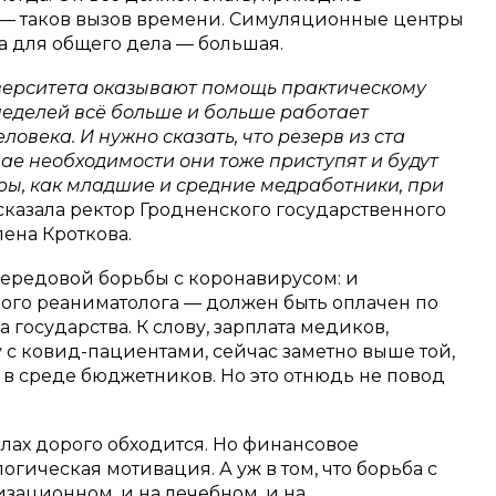
 таков вызов времени. Симуляционные центры
за для общего дела — большая.
верситета оказывают помощь практическому
неделей всё больше и больше работает
еловека. И нужно сказать, что резерв из ста
ае необходимости они тоже приступят и будут
ры, как младшие и средние медработники, при
сказала ректор Гродненского государственного
ена Кроткова.
 передовой борьбы с коронавирусом: и
ного реаниматолога — должен быть оплачен по
а государства. К слову, зарплата медиков,
 с ковид-пациентами, сейчас заметно выше той,
ть в среде бюджетников. Но это отнюдь не повод
слах дорого обходится. Но финансовое
гическая мотивация. А уж в том, что борьба с
зационном, и на лечебном, и на