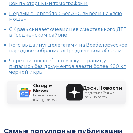
компьютерными томографами
Первый энергоблок БелАЭС вывели на «всю
мощь»
СК разыскивает очевидцев смертельного ДТП
в Гродненском районе
Кого выдвинут делегатами на Всебелорусское
народное собрание от Гродненской области
Через литовско-белорусскую границу
пытались без документов ввезти более 400 кг
черной икры
Google
Дзен.Новости
News
Подписывайся на
Подписывайся
Дзен.Новости
в Google News
Самые популярные публикации