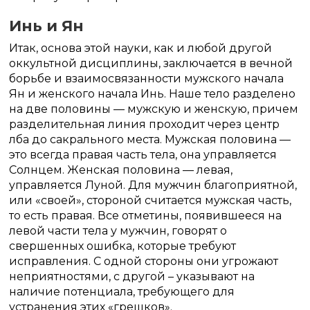
Инь и Ян
Итак, основа этой науки, как и любой другой
оккультной дисциплины, заключается в вечной
борьбе и взаимосвязанности мужского начала
Ян и женского начала Инь. Наше тело разделено
на две половины — мужскую и женскую, причем
разделительная линия проходит через центр
лба до сакрального места. Мужская половина —
это всегда правая часть тела, она управляется
Солнцем. Женская половина — левая,
управляется Луной. Для мужчин благоприятной,
или «своей», стороной считается мужская часть,
то есть правая. Все отметины, появившееся на
левой части тела у мужчин, говорят о
свершенных ошибка, которые требуют
исправления. С одной стороны они угрожают
неприятностями, с другой – указывают на
наличие потенциала, требующего для
устранения этих «грешков».