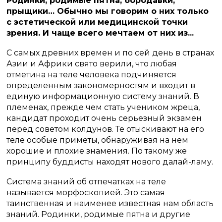
Родинки, родимые пятна, бородавки,
прыщики… Обычно мы говорим о них только
с эстетической или медицинской точки
зрения. И чаще всего мечтаем от них из...
С самых древних времен и по сей день в странах
Азии и Африки свято верили, что любая
отметина на теле человека подчиняется
определенным закономерностям и входит в
единую информационную систему знаний. В
племенах, прежде чем стать учеником жреца,
кандидат проходит очень серьезный экзамен
перед советом колдунов. Те отыскивают на его
теле особые приметы, обнаруживая на нем
хорошие и плохие знамения. По такому же
принципу буддисты находят нового далай-ламу.
Система знаний об отпечатках на теле
называется морфоскопией. Это самая
таинственная и наименее известная нам область
знаний. Родинки, родимые пятна и другие