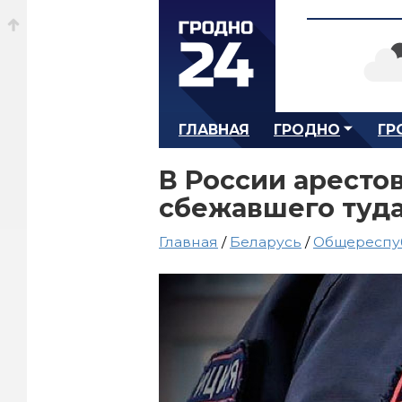
ГЛАВНАЯ
ГРОДНО
ГР
В России аресто
сбежавшего туда
Главная
/
Беларусь
/
Общереспу