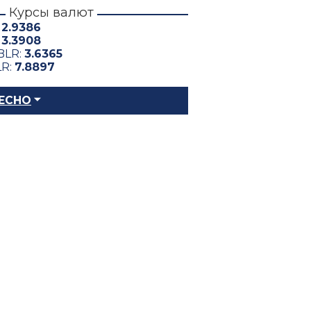
Курсы валют
:
2.9386
:
3.3908
BLR:
3.6365
LR:
7.8897
ЕСНО