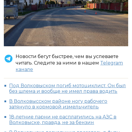
Новости бегут быстрее, чем вы успеваете
читать. Следите за ними в нашем
Telegram
канале
Под Волковыском погиб мотоциклист. Он был
без шлема и вообще не имел права водить
В Волковысском районе ногу рабочего
затянуло в кормовой измельчитель
18-летние парни не расплатились на АЗС в
Волковыске, правда, не за бензин