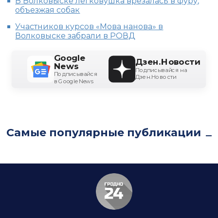
В Волковыске легковушка врезалась в фуру,
объезжая собак
Участников курсов «Мова нанова» в
Волковыске забрали в РОВД
Google
Дзен.Новости
News
Подписывайся на
Подписывайся
Дзен.Новости
в Google News
Самые популярные публикации