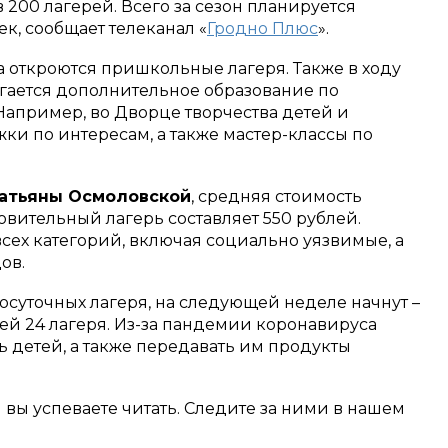
в 200 лагерей. Всего за сезон планируется
к, сообщает телеканал «
Гродно Плюс
».
а откроются пришкольные лагеря. Также в ходу
гается дополнительное образование по
апример, во Дворце творчества детей и
и по интересам, а также мастер-классы по
атьяны Осмоловской
, средняя стоимость
вительный лагерь составляет 550 рублей.
всех категорий, включая социально уязвимые, а
ов.
лосуточных лагеря, на следующей неделе начнут –
тей 24 лагеря. Из-за пандемии коронавируса
 детей, а также передавать им продукты
м вы успеваете читать. Следите за ними в нашем