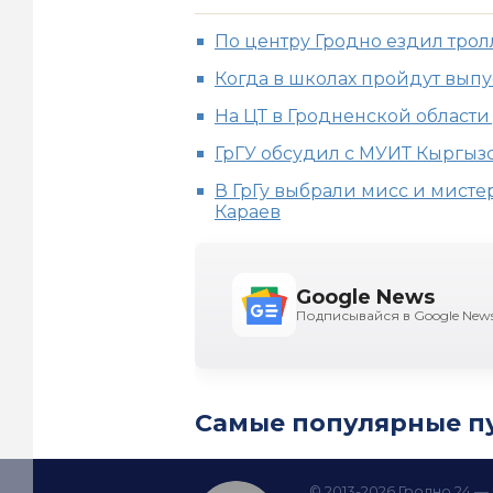
По центру Гродно ездил тро
Когда в школах пройдут выпу
На ЦТ в Гродненской области
ГрГУ обсудил с МУИТ Кыргыз
В ГрГу выбрали мисс и мист
Караев
Google News
Подписывайся в Google New
Самые популярные п
© 2013-2026 Гродно 24 