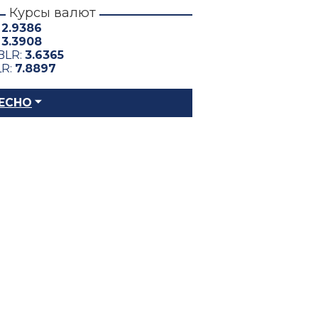
Курсы валют
:
2.9386
:
3.3908
BLR:
3.6365
LR:
7.8897
ЕСНО