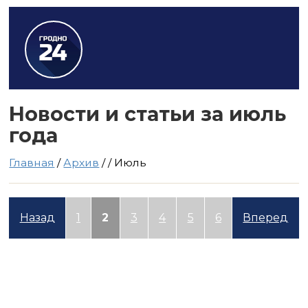
Новости и статьи за июль
года
Главная
/
Архив
/
/
Июль
Назад
1
2
3
4
5
6
Вперед