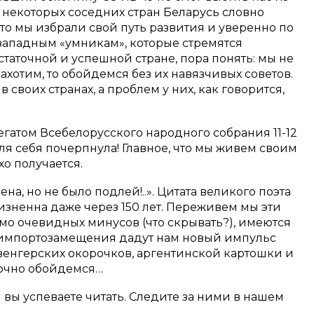
 некоторых соседних стран Беларусь словно
 что мы избрали свой путь развития и уверенно по
 западным «умникам», которые стремятся
статочной и успешной стране, пора понять: мы не
захотим, то обойдемся без их навязчивых советов.
 своих странах, а проблем у них, как говорится,
гатом Всебелорусского народного собрания 11-12
для себя почерпнула! Главное, что мы живем своим
охо получается.
а, но не было подлей!..». Цитата великого поэта
изненна даже через 150 лет. Переживем мы эти
мимо очевидных минусов (что скрывать?), имеются
ы импортозамещения дадут нам новый импульс
венгерских окорочков, аргентинской картошки и
точно обойдемся…
м вы успеваете читать. Следите за ними в нашем