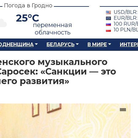
Погода в Гродно
USD/BLR
25°C
EUR/BLR
100 RUR/
переменная
10 PLN/B
облачность
ОДНЕНЩИНА
БЕЛАРУСЬ
В МИРЕ
ИНТЕР
енского музыкального
аросек: «Санкции — это
его развития»