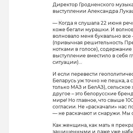
Директор Гродненского музыка
выступлении Александра Лукаш
— Когда я слушала 22 июня реч
коже бегали мурашки. И волнов
волновало меня буквально все —
(привычная решительность Пре
нотками в голосе), содержани
выступление вместило в себя г
ситуации)…
И если перевести геополитичес
Беларусь уж точно не пешка, а 
только МАЗ и БелАЗ), сельское
другое – это белорусские бре
мире! Но главное, что свыше 1
согласии. Не «раскачали» нас 
— не раскачают и снаружи. Мы 
Как женщина, как мать я прекр
защищенными и даже уже набив