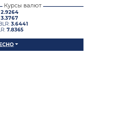
Курсы валют
:
2.9264
:
3.3767
BLR:
3.6441
LR:
7.8365
ЕСНО