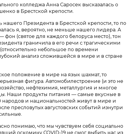
льного колледжа Анна Саросек высказалась о
енко в Брестской крепости.
ь нашего Президента в Брестской крепости, то по
алась я, вероятно, не меньше нашего лидера. А
 фон (святое для каждого белоруса место), тон
зидента граничила в его речи с трагическими
е (относительно небольшое по времени
лубокий анализ сложившейся в мире и в стране
кое положение в мире на язык шахмат, то
серьезная фигура. Автомобилестроение (и это не
 хозяйство, нефтехимия, металлургия и многое
нды. Наши продукты питания — самые вкусные в
00 народов и национальностей живут в мире и
после пресловутых августовских событий изнутри
сильные.
асно понимаю, что мы чувствуем себя социально
ший оскомину COVID-19 не смог выбить нас из