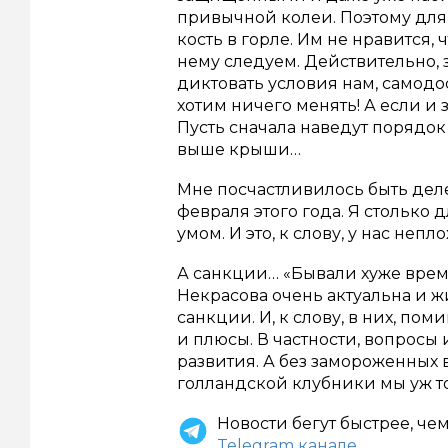
привычной колеи. Поэтому для
кость в горле. Им не нравится,
нему следуем. Действительно,
диктовать условия нам, самодо
хотим ничего менять! А если и 
Пусть сначала наведут порядок в
выше крыши…
Мне посчастливилось быть деле
февраля этого года. Я столько 
умом. И это, к слову, у нас непл
А санкции… «Бывали хуже времен
Некрасова очень актуальна и ж
санкции. И, к слову, в них, по
и плюсы. В частности, вопрос
развития. А без замороженных 
голландской клубники мы уж 
Новости бегут быстрее, че
Telegram канале