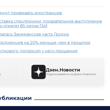
ачнут прививать иностранцев
ыставка спецтехники, показательное выступление
о отметят 85-летие ГАИ
талась Занеманская часть Гродно
гродненцев на 20% меньше, чем в прошлом
сткового, попросил у него прощения
Дзен.Новости
s
Подписывайся на Дзен.Новости
убликации