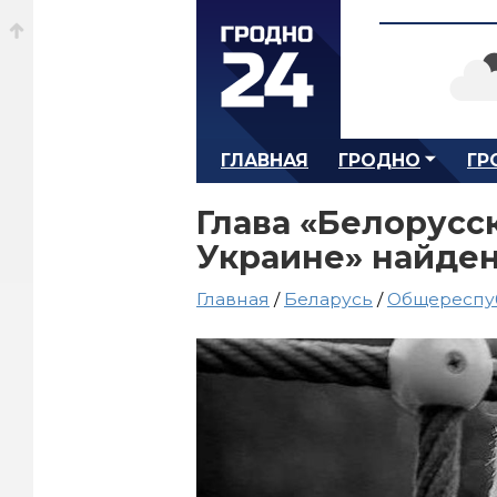
ГЛАВНАЯ
ГРОДНО
ГР
Глава «Белорусс
Украине» найде
Главная
/
Беларусь
/
Общереспу