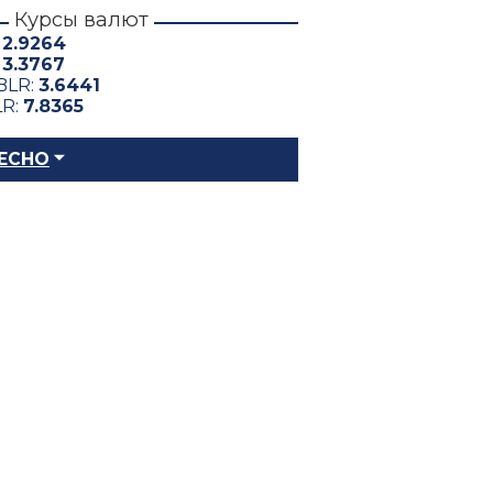
Курсы валют
:
2.9264
:
3.3767
BLR:
3.6441
LR:
7.8365
ЕСНО