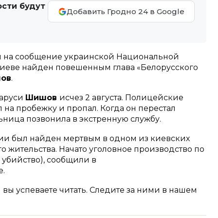
ости будут
Добавить Гродно 24 в Google
ой на сообщение украинской Национальной
в Киеве найден повешенным глава «Белорусского
шов
.
ларуси
Шишов
исчез 2 августа. Полицейские
 на пробежку и пропал. Когда он перестал
льница позвонила в экстренную службу.
ии был найден мертвым в одном из киевских
го жительства. Начато уголовное производство по
 убийство), сообщили в
е.
м вы успеваете читать. Следите за ними в нашем