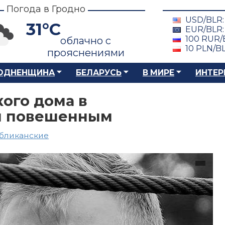
Погода в Гродно
USD/BLR
31°C
EUR/BLR
100 RUR/
облачно с
10 PLN/B
прояснениями
ОДНЕНЩИНА
БЕЛАРУСЬ
В МИРЕ
ИНТЕР
кого дома в
н повешенным
бликанские