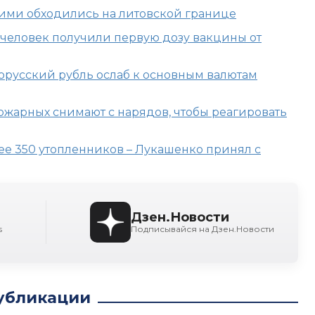
ними обходились на литовской границе
н человек получили первую дозу вакцины от
елорусский рубль ослаб к основным валютам
ожарных снимают с нарядов, чтобы реагировать
лее 350 утопленников – Лукашенко принял с
Дзен.Новости
s
Подписывайся на Дзен.Новости
убликации