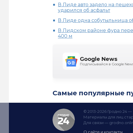
В Лиде авто задело на пешехо
ударился об асфальт
В Лиде одна собутыльница о
В Лидском районе фура перее
400 м
Google News
Подписывайся в Google New
Самые популярные п
© 2013-2026 Гродно 24 
Материалы для лиц стар
Для связи —
grodno.onl
О сайте и контакты