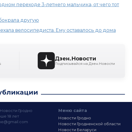
дном переходе 3-летнего мальчика, от чего тот
бокрала другую
хала велосипедиста. Ему оставалось до дома
Дзен.Новости
s
Подписывайся на Дзен.Новости
убликации
Меню сайта
— Новости Гродно
ше 18 лет
Новости Гродно
ine@gmail.com
Новости Гродненской области
Новости Беларуси