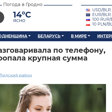
Погода в Гродно
USD/BLR
14°C
EUR/BLR
100 RUR/
ясно
10 PLN/B
ОДНЕНЩИНА
БЕЛАРУСЬ
В МИРЕ
ИНТЕР
азговаривала по телефону,
пропала крупная сумма
Лидcкий район