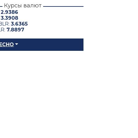
Курсы валют
:
2.9386
:
3.3908
BLR:
3.6365
LR:
7.8897
ЕСНО