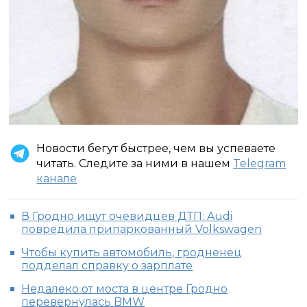
Новости бегут быстрее, чем вы успеваете
читать. Следите за ними в нашем
Telegram
канале
В Гродно ищут очевидцев ДТП: Audi
повредила припаркованный Volkswagen
Чтобы купить автомобиль, гродненец
подделал справку о зарплате
Недалеко от моста в центре Гродно
перевернулась BMW