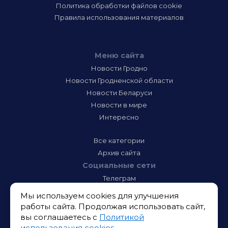
Политика обработки файлов cookie
Правила использования материалов
Меню сайта
Новости Гродно
Новости Гродненской области
Новости Беларуси
Новости в мире
Интересно
Все категории
Архив сайта
Социальные сети
Телеграм
Фэйсбук
Мы используем cookies для улучшения
Инстаграм
работы сайта. Продолжая использовать сайт,
Тик-Ток
вы соглашаетесь с
Политикой
Одноклассники
использования cookies
.