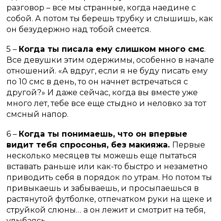
разговор – все мы странные, когда наедине с
собой. А потом ты берешь трубку и слышишь, как
он безудержно над тобой смеется.
5 –
Когда ты писала ему слишком много смс
.
Все девушки этим одержимы, особенно в начале
отношений. «А вдруг, если я не буду писать ему
по 10 смс в день, то он начнет встречаться с
другой?» И даже сейчас, когда вы вместе уже
много лет, тебе все еще стыдно и неловко за тот
смсный напор.
6 –
Когда ты понимаешь, что он впервые
видит тебя спросонья, без макияжа.
Первые
несколько месяцев ты можешь еще пытаться
вставать раньше или как-то быстро и незаметно
приводить себя в порядок по утрам. Но потом ты
привыкаешь и забываешь, и просыпаешься в
растянутой футболке, отпечатком руки на щеке и
струйкой слюны… а он лежит и смотрит на тебя,
улыбаясь.