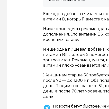
Еще одна добавка считается по
витамин D, который вместе с к
Ниже приведены рекомендации
дополнения.
Это витамин B6, 
кровяных телец».
И еще одна пищевая добавка, к
витамин B12, который помогае
эритроцитов.
Рекомендуется, п
витамин плохо усваивается или
Женщинам старше 50 требуется 
после 70 — до 1200 мг.
Оба пола
день;
Людям в возрасте от 51 д
день, а после 70 лет уровень 
день.
Новости бегут быстрее, че