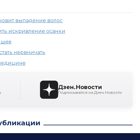
ановит выпадение волос
чить искривление осанки
 шее
стать нервничать
 медицине
Дзен.Новости
s
Подписывайся на Дзен.Новости
убликации