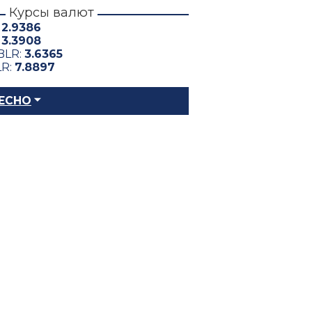
Курсы валют
:
2.9386
:
3.3908
BLR:
3.6365
LR:
7.8897
ЕСНО