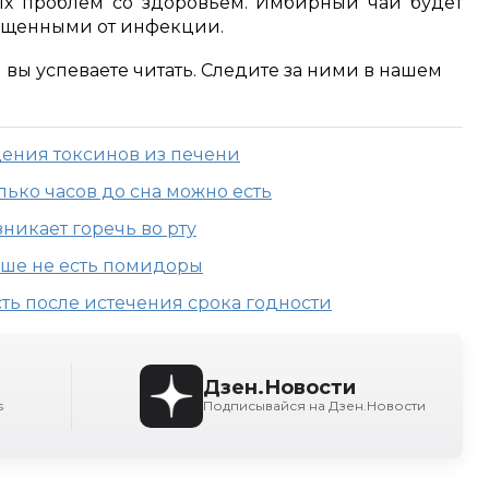
ных проблем со здоровьем. Имбирный чай будет
ищенными от инфекции.
м вы успеваете читать. Следите за ними в нашем
ения токсинов из печени
лько часов до сна можно есть
никает горечь во рту
чше не есть помидоры
сть после истечения срока годности
Дзен.Новости
s
Подписывайся на Дзен.Новости