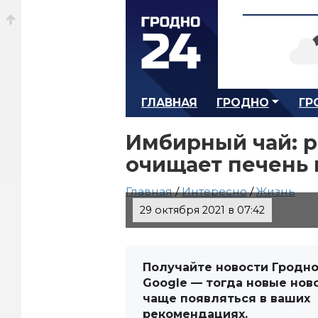
ГЛАВНАЯ
ГРОДНО
ГР
Имбирный чай: р
очищает печень 
Главная
/
Интересно
/
Жизнь
29 октября 2021 в 07:42
Получайте новости Гродно
Google — тогда новые нов
чаще появляться в ваших
рекомендациях.