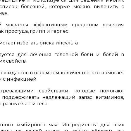
 медицине и используется для решения многих
список болезней, которые можно вылечить с
ая.
й является эффективным средством лечения
к простуда, грипп и герпес.
гает избегать риска инсульта.
уется для лечения головной боли и болей в
х свойств.
оксидантов в огромном количестве, что помогает
я с инфекцией.
гревающими свойствами, которые помогают
 поддерживать надлежащий запас витаминов,
 разные части тела.
тного имбирного чая. Ингредиенты для этих