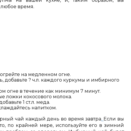
упны на вашей кухне, и, таким образом, вы
 любое время.
догрейте на медленном огне.
ь, добавьте ? ч.л. каждого куркумы и имбирного
м огне в течение как минимум 7 минут.
ые ложки кокосового молока.
авьте 1 ст.л. меда.
слаждайтесь напитком.
рный чай каждый день во время завтра
.
Если вы
 то, по крайней мере, используйте его в зимний