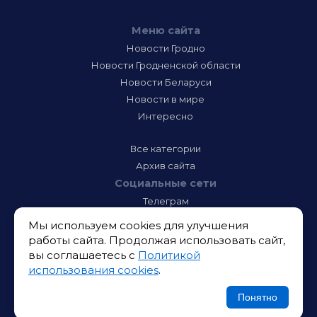
Меню сайта
Новости Гродно
Новости Гродненской области
Новости Беларуси
Новости в мире
Интересно
Все категории
Архив сайта
Социальные сети
Телеграм
Фэйсбук
Мы используем cookies для улучшения
Инстаграм
работы сайта. Продолжая использовать сайт,
Тик-Ток
вы соглашаетесь с
Политикой
Одноклассники
использования cookies
.
ВК
Икс
Понятно
Ютюб