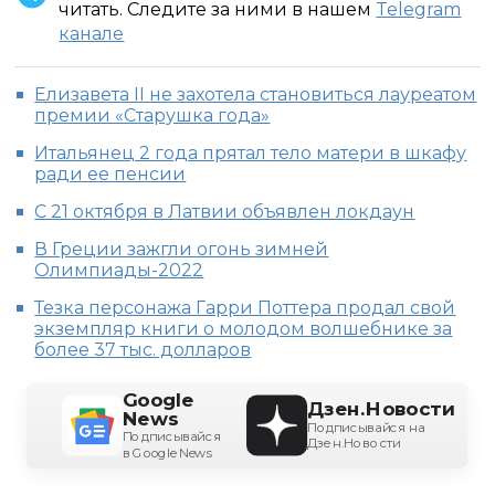
читать. Следите за ними в нашем
Telegram
канале
Елизавета II не захотела становиться лауреатом
премии «Старушка года»
Итальянец 2 года прятал тело матери в шкафу
ради ее пенсии
С 21 октября в Латвии объявлен локдаун
В Греции зажгли огонь зимней
Олимпиады-2022
Тезка персонажа Гарри Поттера продал свой
экземпляр книги о молодом волшебнике за
более 37 тыс. долларов
Google
Дзен.Новости
News
Подписывайся на
Подписывайся
Дзен.Новости
в Google News