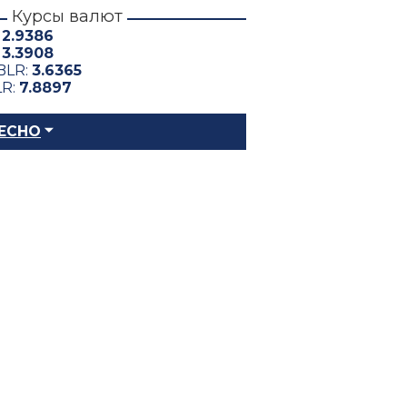
Курсы валют
:
2.9386
:
3.3908
BLR:
3.6365
LR:
7.8897
ЕСНО