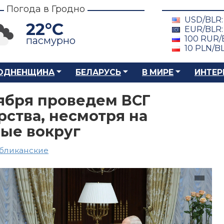
Погода в Гродно
USD/BLR
22°C
EUR/BLR
100 RUR/
пасмурно
10 PLN/B
ОДНЕНЩИНА
БЕЛАРУСЬ
В МИРЕ
ИНТЕР
ября проведем ВСГ
рства, несмотря на
ые вокруг
бликанские