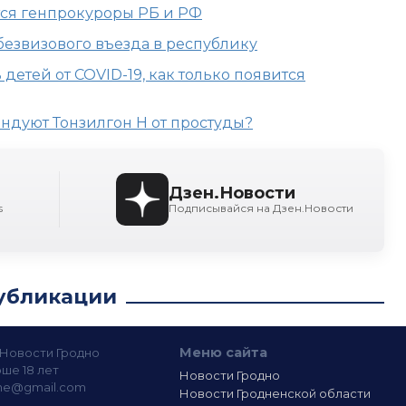
тся генпрокуроры РБ и РФ
безвизового въезда в республику
детей от COVID-19, как только появится
ндуют Тонзилгон Н от простуды?
Дзен.Новости
s
Подписывайся на Дзен.Новости
убликации
Меню сайта
— Новости Гродно
ше 18 лет
Новости Гродно
ine@gmail.com
Новости Гродненской области