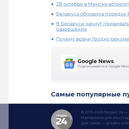
28 октября в Минске встретя
Беларусь обновила порядок 
В Беларуси начнут прививать 
разрешение
Почему врачи Гродно рекоме
Google News
Подписывайся в Google New
Самые популярные п
© 2013-2026 Гродно 24 
Материалы для лиц стар
Для связи —
grodno.onl