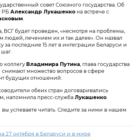
ударственный совет Союзного государства. Об
т РБ
Александр Лукашенко
на встрече с
асновым
.
, ВСГ будет проведен, «несмотря на проблемы,
м людей, лечением их и так далее». Он назвал
у за последние 15 лет в интеграции Беларуси и
шаг.
о коллегу
Владимира Путина
, глава государства
ы снимают множество вопросов в сфере
нт будущих отношений.
оводители обеих стран договаривались
м, напомнила пресс-служба
Лукашенко
.
м вы успеваете читать. Следите за ними в нашем
на 27 октября в Беларуси и в мире