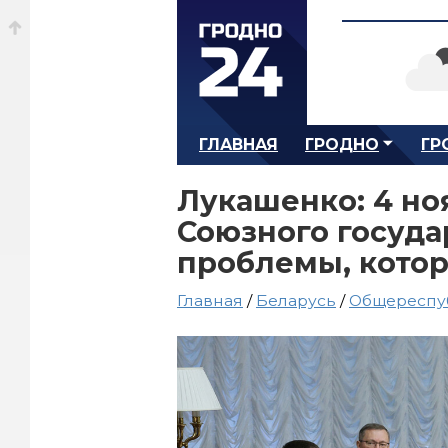
ГЛАВНАЯ
ГРОДНО
ГР
Лукашенко: 4 но
Союзного госуда
проблемы, котор
Главная
/
Беларусь
/
Общереспу