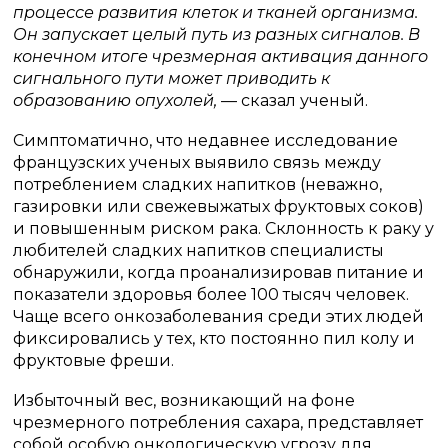
процессе развития клеток и тканей организма.
Он запускает целый путь из разных сигналов. В
конечном итоге чрезмерная активация данного
сигнального пути может приводить к
образованию опухолей,
— сказал ученый.
Симптоматично, что недавнее исследование
французских ученых выявило связь между
потреблением сладких напитков (неважно,
газировки или свежевыжатых фруктовых соков)
и повышенным риском рака. Склонность к раку у
любителей сладких напитков специалисты
обнаружили, когда проанализировав питание и
показатели здоровья более 100 тысяч человек.
Чаще всего онкозаболевания среди этих людей
фиксировались у тех, кто постоянно пил колу и
фруктовые фреши.
Избыточный вес, возникающий на фоне
чрезмерного потребления сахара, представляет
собой особую онкологическую угрозу для