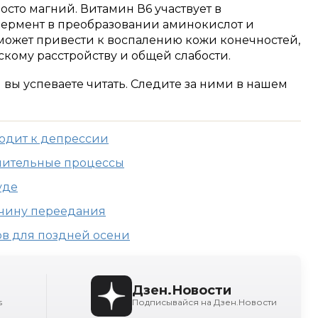
сто магний. Витамин В6 участвует в
фермент в преобразовании аминокислот и
к может привести к воспалению кожи конечностей,
кому расстройству и общей слабости.
м вы успеваете читать. Следите за ними в нашем
одит к депрессии
лительные процессы
уде
ичину переедания
в для поздней осени
Дзен.Новости
s
Подписывайся на Дзен.Новости