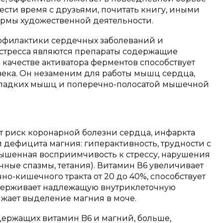
вести время с друзьями, почитать книгу, иными
рмы художественной деятельности.
офилактики сердечных заболеваний и
стресса являются препараты содержащие
 качестве активатора ферментов способствует
века. Он незаменим для работы мышц сердца,
 гладких мышц и поперечно-полосатой мышечной
т риск коронарной болезни сердца, инфаркта
 дефицита магния: гиперактивность, трудности с
ышенная восприимчивость к стрессу, нарушения
ные спазмы, тетания). Витамин В6 увеличивает
о-кишечного тракта от 20 до 40%, способствует
ддерживает надлежащую внутриклеточную
ижает выделение магния в моче.
держащих витамин B6 и магний, больше,