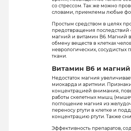
со стрессом. Так же можно про
словами, приемлемы любые фо
Простым средством в целях пр
предотвращения последствий 
магний и витамин В6. Магний в
обмену веществ в клетках чело
неврологических, сосудистых
ткани.
Витамин В6 и магний
Недостаток магния увеличивае
миокарда и аритмии. Признаки
концентрацией внимания, пов
работы скелетных мышц (мышеч
поглощение магния из желудочн
переносу ртути в клетке и по
концентрацию ртути. Также сн
Эффективность препаратов, со