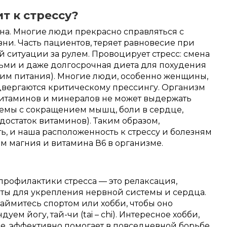
т к стрессу?
ина. Многие люди прекрасно справляться с
и. Часть пациентов, теряет равновесие при
 ситуации за рулем. Провоцирует стресс: смена
тьми и даже долгосрочная диета для похудения
им питания). Многие люди, особенно женщины,
двергаются критическому прессингу. Организм
витаминов и минералов не может выдержать
емы с сокращением мышц, боли в сердце,
достаток витаминов). Таким образом,
, и наша расположенность к стрессу и болезням
м магния и витамина В6 в организме.
профилактики стресса — это релаксация,
ты для укрепления нервной системы и сердца.
аймитесь спортом или хобби, чтобы оно
ем йогу, тай-чи (tai – chi). Интересное хобби,
бе, эффективно помогает в повседневной борьбе