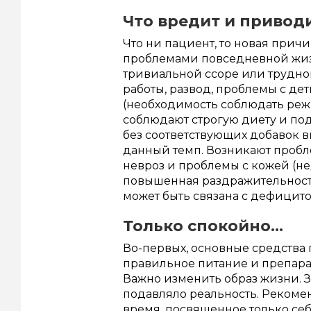
Что вредит и приводи
Что ни пациент, то новая прич
проблемами повседневной жизн
тривиальной ссоре или трудной
работы, развод, проблемы с де
(необходимость соблюдать реж
соблюдают строгую диету и по
без соответствующих добавок 
данный темп. Возникают пробл
невроз и проблемы с кожей (не
повышенная раздражительность
может быть связана с дефицито
Только спокойно…
Во-первых, основные средства 
правильное питание и препара
Важно изменить образ жизни. З
подавляло реальность. Рекоменду
время, посвященное только се