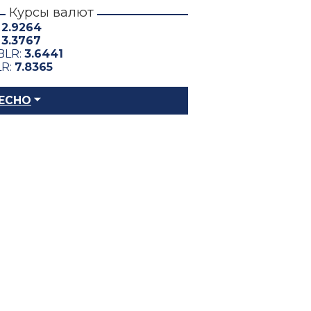
Курсы валют
:
2.9264
:
3.3767
BLR:
3.6441
LR:
7.8365
ЕСНО