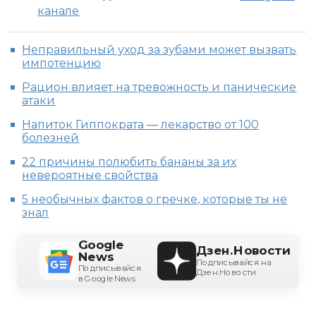
канале
Неправильный уход за зубами может вызвать
импотенцию
Рацион влияет на тревожность и панические
атаки
Напиток Гиппократа — лекарство от 100
болезней
22 причины полюбить бананы за их
невероятные свойства
5 необычных фактов о гречке, которые ты не
знал
Google
Дзен.Новости
News
Подписывайся на
Подписывайся
Дзен.Новости
в Google News