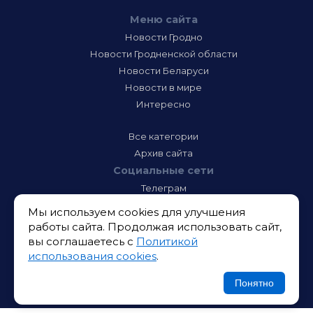
Меню сайта
Новости Гродно
Новости Гродненской области
Новости Беларуси
Новости в мире
Интересно
Все категории
Архив сайта
Социальные сети
Телеграм
Фэйсбук
Мы используем cookies для улучшения
Инстаграм
работы сайта. Продолжая использовать сайт,
Тик-Ток
вы соглашаетесь с
Политикой
Одноклассники
использования cookies
.
ВК
Икс
Понятно
Ютюб