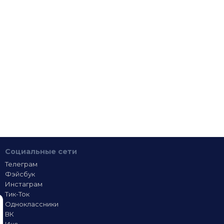
Социальные сети
Телеграм
Фэйсбук
Инстаграм
Тик-Ток
Одноклассники
ВК