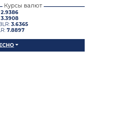
Курсы валют
:
2.9386
:
3.3908
BLR:
3.6365
LR:
7.8897
ЕСНО