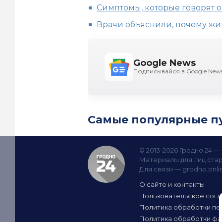
Симптомы, которые говорят о
Врачи объяснили, почему жи
Google News
Подписывайся в Google New
Самые популярные п
© 2013-2026 Гродно 24 
Материалы для лиц стар
Для связи —
grodno.onl
О сайте и контакты
Пользовательское сог
Политика обработки пе
Политика обработки фа