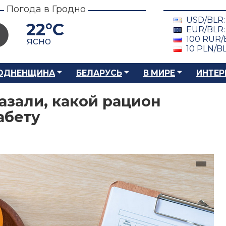
Погода в Гродно
USD/BLR
22°C
EUR/BLR
100 RUR/
ясно
10 PLN/B
ОДНЕНЩИНА
БЕЛАРУСЬ
В МИРЕ
ИНТЕР
азали, какой рацион
абету