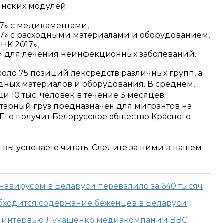
инских модулей:
17» с медикаментами,
17» с расходными материалами и оборудованием,
HK 2017»,
6» для лечения неинфекционных заболеваний.
коло 75 позиций лексредств различных групп, а
дных материалов и оборудования. В среднем,
щи 10 тыс. человек в течение 3 месяцев.
итарный груз предназначен для мигрантов на
Его получит Белорусское общество Красного
м вы успеваете читать. Следите за ними в нашем
навирусом в Беларуси перевалило за 640 тысяч
 обходится содержание беженцев в Беларуси
ю интервью Лукашенко медиакомпании BBC