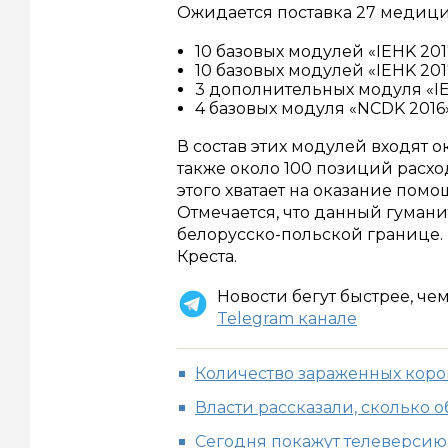
Ожидается поставка 27 медиц
10 базовых модулей «IEHK 20
10 базовых модулей «IEHK 20
3 дополнительных модуля «IE
4 базовых модуля «NCDK 201
В состав этих модулей входят о
также около 100 позиций расхо
этого хватает на оказание помо
Отмечается, что данный гуман
белорусско-польской границе. 
Креста.
Новости бегут быстрее, че
Telegram канале
Количество зараженных коро
Власти рассказали, сколько
Сегодня покажут телеверси