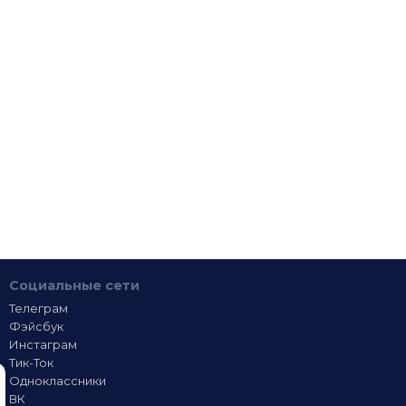
Социальные сети
Телеграм
Фэйсбук
Инстаграм
Тик-Ток
Одноклассники
ВК