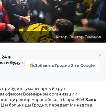
Автор: Виктор Туманов
 24 в
ости будут
Добавить Гродно 24 в Google
сь прибудет гуманитарный груз,
ым офисом Всемирной организации
общил директор Европейского бюро ВОЗ
Ханс
ЛЦ и больницы Гродно, передает Минздрав.