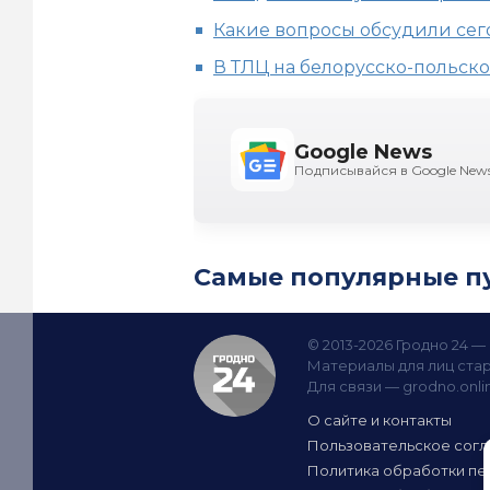
Какие вопросы обсудили се
В ТЛЦ на белорусско-польск
Google News
Подписывайся в Google New
Самые популярные п
© 2013-2026 Гродно 24 
Материалы для лиц стар
Для связи —
grodno.onl
О сайте и контакты
Пользовательское сог
Политика обработки пе