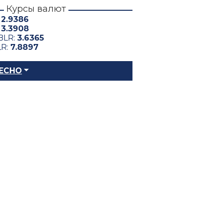
Курсы валют
:
2.9386
:
3.3908
BLR:
3.6365
LR:
7.8897
ЕСНО