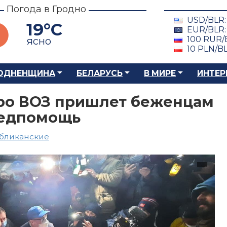
Погода в Гродно
USD/BLR
19°C
EUR/BLR
100 RUR/
ясно
10 PLN/B
ОДНЕНЩИНА
БЕЛАРУСЬ
В МИРЕ
ИНТЕР
ро ВОЗ пришлет беженцам
медпомощь
бликанские