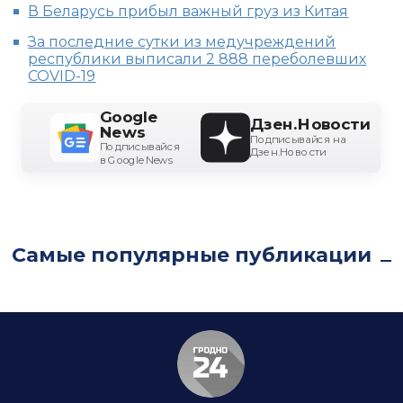
В Беларусь прибыл важный груз из Китая
За последние сутки из медучреждений
республики выписали 2 888 переболевших
COVID-19
Google
Дзен.Новости
News
Подписывайся на
Подписывайся
Дзен.Новости
в Google News
Самые популярные публикации