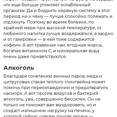
что еще больше утомляет ослабленный
организм. Да и бодрить нервную систему в этот
период ни к чему — лучше спокойно полежать и
отдохнуть. Поэтому во время болезни, по
крайней мере при высокой температуре, от
любимого напитка лучше воздержаться, а заодно
и от газировки — в ней тоже содержится
кофеин. А вот травяные чаи, ягодные морсы,
богатые витамином С, и минеральная вода
очень даже приветствуются.
Алкоголь
Благодаря сочетанию винных паров, меда и
цитрусовых стакан теплого глинтвейна может
помочь при переохлаждении и предотвратить
насморк. А вот против вирусов и бактерий
алкоголь, увы, совершенно бессилен. Он не
только не поможет вам выздороветь, но и
создаст излишнюю нагрузку на печень, у
которой сейчас совсем другая задача —