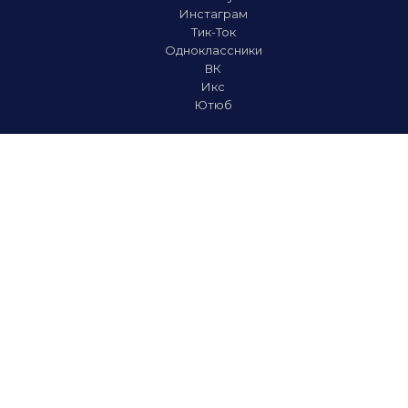
Инстаграм
Тик-Ток
Одноклассники
ВК
Икс
Ютюб