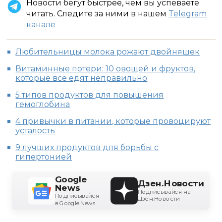
Новости бегут быстрее, чем вы успеваете
читать. Следите за ними в нашем
Telegram
канале
Любительницы молока рожают двойняшек
Витаминные потери: 10 овощей и фруктов,
которые все едят неправильно
5 типов продуктов для повышения
гемоглобина
4 привычки в питании, которые провоцируют
усталость
9 лучших продуктов для борьбы с
гипертонией
Google
Дзен.Новости
News
Подписывайся на
Подписывайся
Дзен.Новости
в Google News