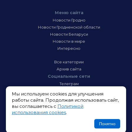
Меню сайта
Новости Гродно
Новости Гродненской области
Новости Беларуси
Новости в мире
Интересно
Все категории
Архив сайта
Социальные сети
Телеграм
Фэйсбук
Мы используем cookies для улучшения
Инстаграм
работы сайта. Продолжая использовать сайт,
Тик-Ток
вы соглашаетесь с
Политикой
Одноклассники
использования cookies
.
ВК
Икс
Понятно
Ютюб