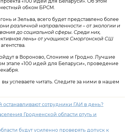
роекта «100 идей для Беларуси». Об этом
 местный обком БРСМ.
онь и Зельва, всего будет представлено более
 они различной направленности – от экологии и
ания до социальной сферы. Среди них,
ктивная лень» от учащихся Сморгонской СШ
агентства.
йдут в Вороново, Слониме и Гродно. Лучшие
ом этапе «100 идей для Беларуси», проведение
декабря.
м вы успеваете читать. Следите за ними в нашем
й останавливают сотрудники ГАИ в день?
аселения Гродненской области ртуть и
области будут усиленно проверять допуск к