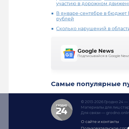
участию в дорожном движе
В январе-сентябре в бюджет 
рублей
Сколько нарушений в област
Google News
Подписывайся в Google New
Самые популярные п
© 2013-2026 Гродно 24 
Материалы для лиц стар
Для связи —
grodno.onl
О сайте и контакты
Пользовательское сог