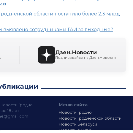
нии
Гродненской области поступило более 2,3 млрд
и выявлено сотрудниками ГАИ за выходные?
Дзен.Новости
s
Подписывайся на Дзен.Новости
убликации
Меню сайта
— Новости Гродно
ше 18 лет
Новости Гродно
ine@gmail.com
Новости Гродненской области
Новости Беларуси
Новости в мире
лашение