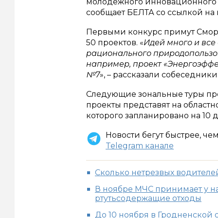
молодежного инновационного п
сообщает БЕЛТА со ссылкой на
Первыми конкурс примут Сморг
50 проектов. «
Идей много и все
рационального природопользов
например, проект «Энергоэффе
№7
», – рассказали собеседники 
Следующие зональные туры про
проекты представят на областн
которого запланировано на 10 
Новости бегут быстрее, че
Telegram канале
Сколько нетрезвых водителе
В ноябре МЧС принимает у н
ртутьсодержащие отходы
До 10 ноября в Гродненской 