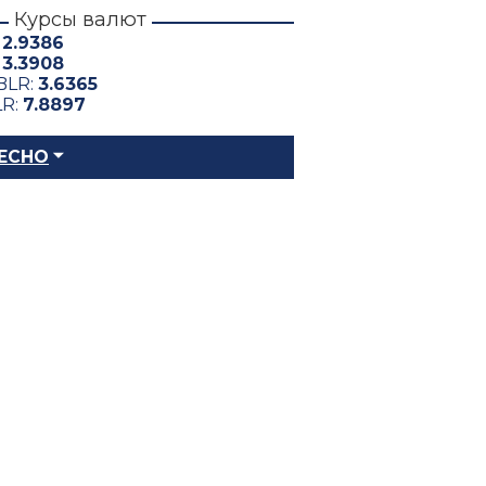
Курсы валют
:
2.9386
:
3.3908
BLR:
3.6365
LR:
7.8897
ЕСНО