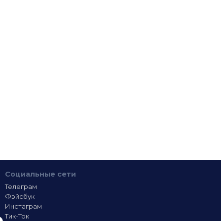
Социальные сети
Телеграм
Фэйсбук
Инстаграм
Тик-Ток