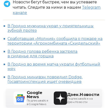
Новости бегут быстрее, чем вы успеваете
читать. Следите за ними в нашем
Telegram
канале
В Гродно мужчина украл у приятельницы
зубной протез
Сработавшая «Молния» сообщила о пожаре на
территории «Агрокомбината «Скидельский»
В Гродно голова ребенка застряла
в сиденье для горшка
В Гродно во время матча украли футбольный
мяч
В Гродно минивэн повредил Dodge.
Госавтоинспекция ищет очевидцев
Google
Дзен.Новости
News
Подписывайся на
Подписывайся
Дзен.Новости
в Google News