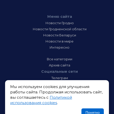
Меню сайта
Новости Гродно
Новости Гродненской области
Новости Беларуси
Новости в мире
Интересно
Все категории
Архив сайта
Социальные сети
Телеграм
Фэйсбук
Мы используем cookies для улучшения
Инстаграм
работы сайта. Продолжая использовать сайт,
Тик-Ток
вы соглашаетесь с
Политикой
Одноклассники
использования cookies
.
ВК
Икс
Понятно
Ютюб