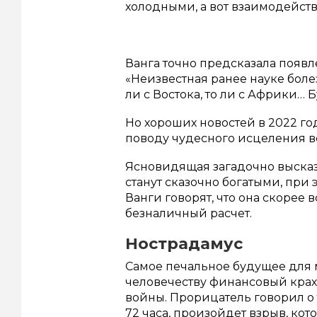
холодными, а вот взаимодейств
Ванга точно предсказала появ
«Неизвестная ранее науке боле
ли с Востока, то ли с Африки… 
Но хороших новостей в 2022 го
поводу чудесного исцеления в
Ясновидящая загадочно высказ
станут сказочно богатыми, при 
Ванги говорят, что она скорее 
безналичный расчет.
Нострадамус
Самое печальное будущее для 
человечеству финансовый крах,
войны. Прорицатель говорил о т
72 часа, произойдет взрыв, ко