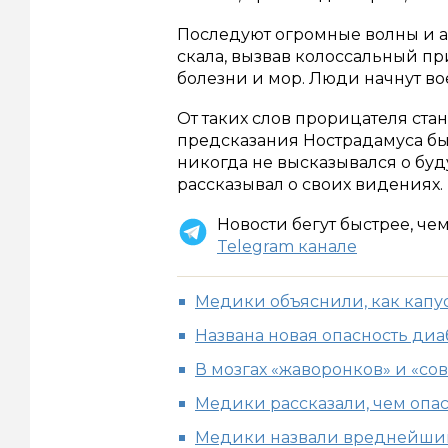
Последуют огромные волны и а
скала, вызвав колоссальный пр
болезни и мор. Люди начнут вое
От таких слов прорицателя ста
предсказания Нострадамуса б
никогда не высказывался о бу
рассказывал о своих видениях.
Новости бегут быстрее, че
Telegram канале
Медики объяснили, как капу
Названа новая опасность диа
В мозгах «жаворонков» и «со
Медики рассказали, чем оп
Медики назвали вреднейший