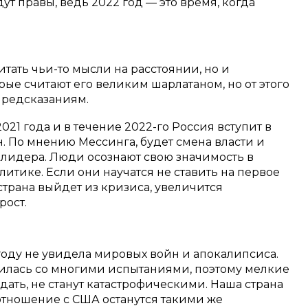
ут правы, ведь 2022 год — это время, когда
тать чьи-то мысли на расстоянии, но и
ые считают его великим шарлатаном, но от этого
 предсказаниям.
2021 года и в течение 2022-го Россия вступит в
 По мнению Мессинга, будет смена власти и
 лидера. Люди осознают свою значимость в
литике. Если они научатся не ставить на первое
 страна выйдет из кризиса, увеличится
рост.
году не увидела мировых войн и апокалипсиса.
авилась со многими испытаниями, поэтому мелкие
дать, не станут катастрофическими. Наша страна
 отношение с США останутся такими же