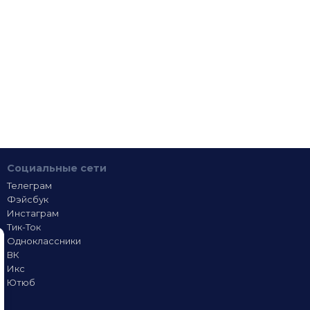
Социальные сети
Телеграм
Фэйсбук
Инстаграм
Тик-Ток
Одноклассники
ВК
Икс
Ютюб