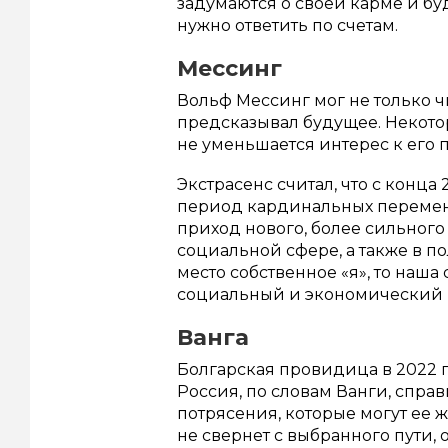
задумаются о своей карме и буд
нужно ответить по счетам.
Мессинг
Вольф Мессинг мог не только чи
предсказывал будущее. Некотор
не уменьшается интерес к его
Экстрасенс считал, что с конца 
период кардинальных перемен.
приход нового, более сильного
социальной сфере, а также в по
место собственное «я», то наша
социальный и экономический 
Ванга
Болгарская провидица в 2022 
Россия, по словам Ванги, спр
потрясения, которые могут ее ж
не свернет с выбранного пути,