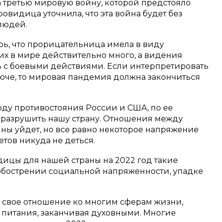
 третью мировую войну, которой предстояло
ровидица уточнила, что эта война будет без
людей.
рь, что прорицательница имела в виду
их в мире действительно много, а видения
ть с боевыми действиями. Если интерпретировать
юче, то мировая пандемия должна закончиться
оду противостояния России и США, по ее
л разрушить нашу страну. Отношения между
йны уйдет, но все равно некоторое напряжение
етов никуда не деться.
дицы для нашей страны на 2022 год такие
обострении социальной напряженности, упадке
 свое отношение ко многим сферам жизни,
ти питания, заканчивая духовными. Многие