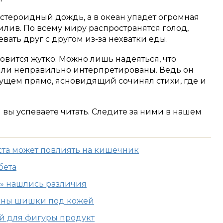
стероидный дождь, а в океан упадет огромная
илив. По всему миру распространятся голод,
вать друг с другом из-за нехватки еды.
новится жутко. Можно лишь надеяться, что
ыли неправильно интерпретированы. Ведь он
дущем прямо, ясновидящий сочинял стихи, где и
м вы успеваете читать. Следите за ними в нашем
ста может повлиять на кишечник
бета
в» нашлись различия
асны шишки под кожей
 для фигуры продукт