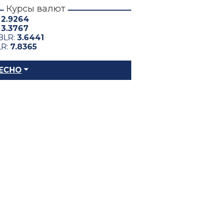
Курсы валют
:
2.9264
:
3.3767
BLR:
3.6441
LR:
7.8365
ЕСНО