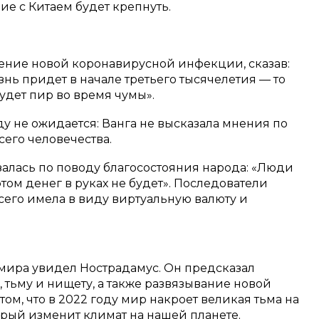
ие с Китаем будет крепнуть.
ление новой коронавирусной инфекции, сказав:
знь придет в начале третьего тысячелетия — то
Будет пир во время чумы».
ду не ожидается: Ванга не высказала мнения по
сего человечества.
алась по поводу благосостояния народа: «Люди
этом денег в руках не будет». Последователи
всего имела в виду виртуальную валюту и
мира увидел Нострадамус. Он предсказал
 тьму и нищету, а также развязывание новой
ом, что в 2022 году мир накроет великая тьма на
торый изменит климат на нашей планете.