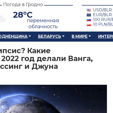
Погода в Гродно
USD/BLR
28°C
EUR/BLR
100 RUR/
переменная
10 PLN/B
облачность
ОДНЕНЩИНА
БЕЛАРУСЬ
В МИРЕ
ИНТЕР
ипсис? Какие
2022 год делали Ванга,
ссинг и Джуна