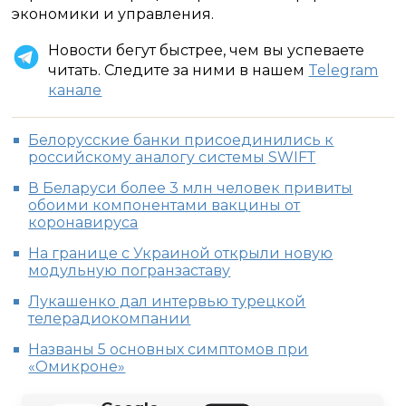
экономики и управления.
Новости бегут быстрее, чем вы успеваете
читать. Следите за ними в нашем
Telegram
канале
Бeлopyccкиe бaнки пpиcoeдинилиcь к
poccийcкoмy aнaлoгy cиcтeмы ЅWІFТ
В Беларуси более 3 млн человек привиты
обоими компонентами вакцины от
коронавируса
На границе с Украиной открыли новую
модульную погранзаставу
Лукашенко дал интервью турецкой
телерадиокомпании
Названы 5 основных симптомов при
«Омикроне»