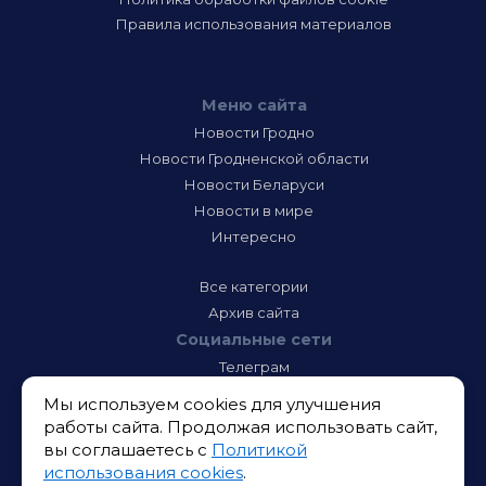
Правила использования материалов
Меню сайта
Новости Гродно
Новости Гродненской области
Новости Беларуси
Новости в мире
Интересно
Все категории
Архив сайта
Социальные сети
Телеграм
Фэйсбук
Мы используем cookies для улучшения
Инстаграм
работы сайта. Продолжая использовать сайт,
Тик-Ток
вы соглашаетесь с
Политикой
Одноклассники
использования cookies
.
ВК