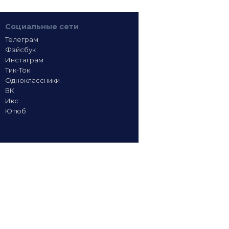
Социальные сети
Телеграм
Фэйсбук
Инстаграм
Тик-Ток
Одноклассники
ВК
Икс
Ютюб