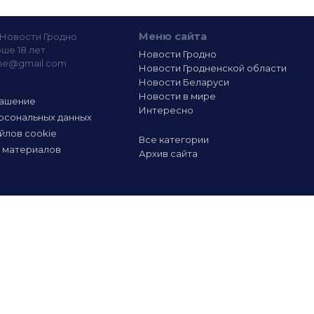
Меню сайта
— Новости Гродно
ше 18 лет
Новости Гродно
ine@gmail.com
Новости Гродненской области
Новости Беларуси
Новости в мире
лашение
Интересно
рсональных данных
йлов cookie
Все категории
 материалов
Архив сайта