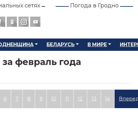
иальных сетях
Погода в Гродно
ОДНЕНЩИНА
БЕЛАРУСЬ
В МИРЕ
ИНТЕР
 за февраль года
6
7
8
9
10
11
12
13
14
Впере