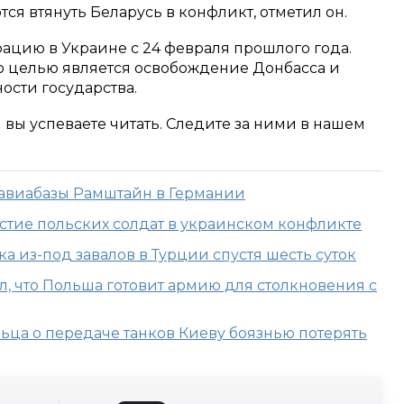
ся втянуть Беларусь в конфликт, отметил он.
ацию в Украине с 24 февраля прошлого года.
го целью является освобождение Донбасса и
ости государства.
м вы успеваете читать. Следите за ними в нашем
т авиабазы Рамштайн в Германии
стие польских солдат в украинском конфликте
а из-под завалов в Турции спустя шесть суток
, что Польша готовит армию для столкновения с
ьца о передаче танков Киеву боязнью потерять