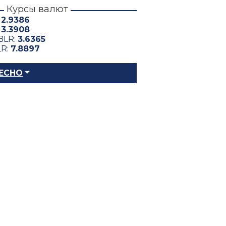
Курсы валют
:
2.9386
:
3.3908
BLR:
3.6365
LR:
7.8897
ЕСНО