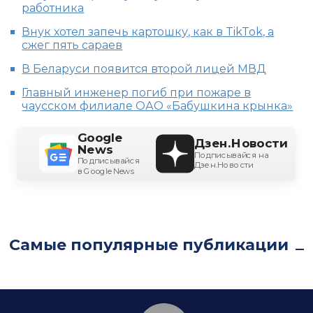
работника
Внук хотел запечь картошку, как в TikTok, а
сжег пять сараев
В Беларуси появится второй лицей МВД
Главный инженер погиб при пожаре в
чаусском филиале ОАО «Бабушкина крынка»
Google
Дзен.Новости
News
Подписывайся на
Подписывайся
Дзен.Новости
в Google News
Самые популярные публикации