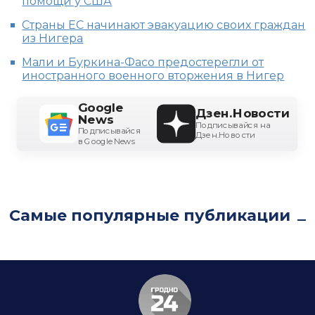
помощи у США
Страны ЕС начинают эвакуацию своих граждан
из Нигера
Мали и Буркина-Фаcо предостерегли от
иностранного военного вторжения в Нигер
Google
Дзен.Новости
News
Подписывайся на
Подписывайся
Дзен.Новости
в Google News
Самые популярные публикации