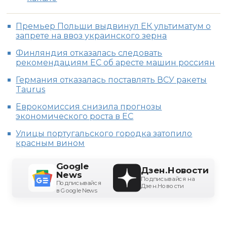
Премьер Польши выдвинул ЕК ультиматум о
запрете на ввоз украинского зерна
Финляндия отказалась следовать
рекомендациям ЕС об аресте машин россиян
Германия отказалась поставлять ВСУ ракеты
Taurus
Еврокомиссия снизила прогнозы
экономического роста в ЕС
Улицы португальского городка затопило
красным вином
Google
Дзен.Новости
News
Подписывайся на
Подписывайся
Дзен.Новости
в Google News