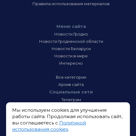
Правила использования материалов
Меню сайта
Новости Гродно
Новости Гродненской области
Новости Беларуси
Новости в мире
Интересно
Все категории
Архив сайта
Социальные сети
Телеграм
Фэйсбук
Мы используем cookies для улучшения
Инстаграм
работы сайта. Продолжая использовать сайт,
Тик-Ток
вы соглашаетесь с
Политикой
Одноклассники
использования cookies
.
ВК