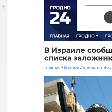
ГЛАВНАЯ
ГРОДНО
ГР
В Израиле сооб
списка заложни
Главная
/
В мире
/
Ближний Вос