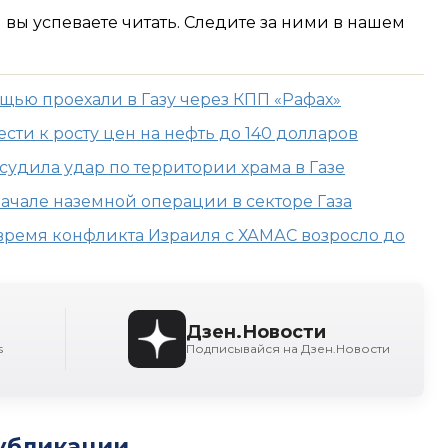
м вы успеваете читать. Следите за ними в нашем
щью проехали в Газу через КПП «Рафах»
сти к росту цен на нефть до 140 долларов
удила удар по территории храма в Газе
ачале наземной операции в секторе Газа
время конфликта Израиля с ХАМАС возросло до
Дзен.Новости
s
Подписывайся на Дзен.Новости
убликации