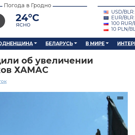
Погода в Гродно
USD/BLR
24°C
EUR/BLR
100 RUR/
ясно
10 PLN/B
ОДНЕНЩИНА
БЕЛАРУСЬ
В МИРЕ
ИНТЕР
щили об увеличении
ков ХАМАС
ток