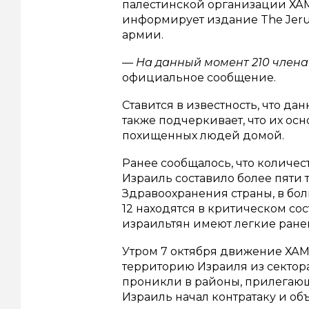
палестинской организации ХАМА
информирует издание The Jeru
армии.
— На данный момент 210 член
официальное сообщение.
Ставится в известность, что д
также подчеркивает, что их ос
похищенных людей домой.
Ранее сообщалось, что количес
Израиль составило более пяти
Здравоохранения страны, в бол
12 находятся в критическом сос
израильтян имеют легкие ране
Утром 7 октября движение ХАМ
территорию Израиля из сектора
проникли в районы, прилегающ
Израиль начал контратаку и об