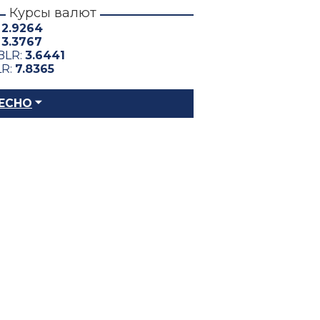
Курсы валют
:
2.9264
:
3.3767
BLR:
3.6441
LR:
7.8365
ЕСНО