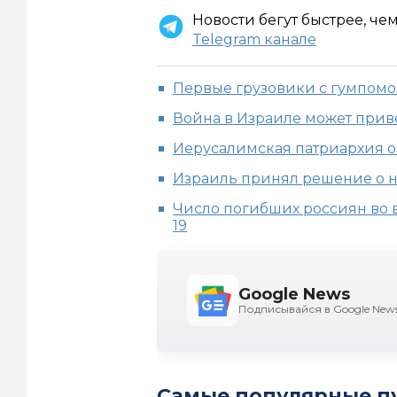
Новости бегут быстрее, че
Telegram канале
Первые грузовики с гумпомо
Война в Израиле может приве
Иерусалимская патриархия ос
Израиль принял решение о н
Число погибших россиян во 
19
Google News
Подписывайся в Google New
Самые популярные п