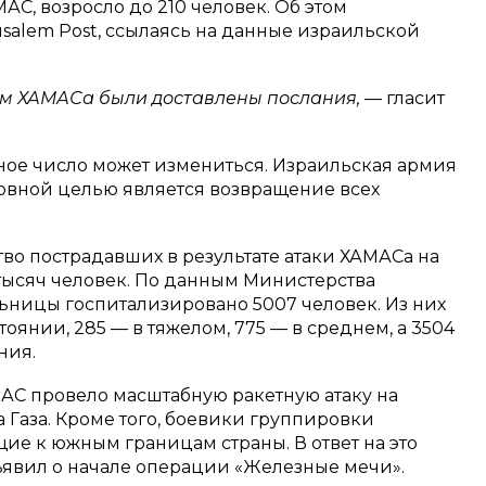
С, возросло до 210 человек. Об этом
salem Post, ссылаясь на данные израильской
ам ХАМАСа были доставлены послания,
— гласит
анное число может измениться. Израильская армия
новной целью является возвращение всех
тво пострадавших в результате атаки ХАМАСа на
 тысяч человек. По данным Министерства
ьницы госпитализировано 5007 человек. Из них
тоянии, 285 — в тяжелом, 775 — в среднем, а 3504
ния.
АС провело масштабную ракетную атаку на
 Газа. Кроме того, боевики группировки
ие к южным границам страны. В ответ на это
ъявил о начале операции «Железные мечи».