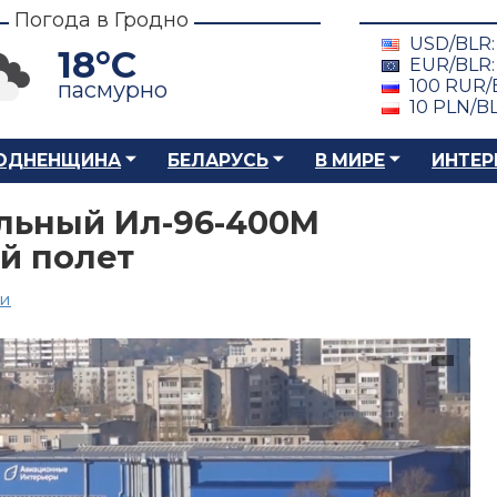
Погода в Гродно
USD/BLR
18°C
EUR/BLR
100 RUR/
пасмурно
10 PLN/B
ОДНЕНЩИНА
БЕЛАРУСЬ
В МИРЕ
ИНТЕР
льный Ил-96-400М
й полет
ии