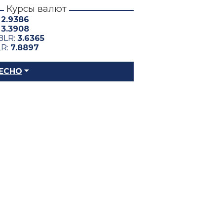
Курсы валют
:
2.9386
:
3.3908
BLR:
3.6365
LR:
7.8897
ЕСНО