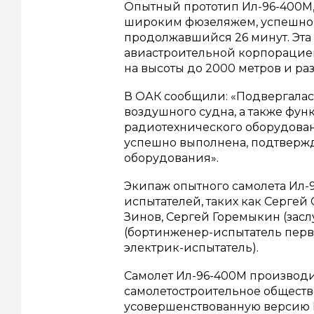
Опытный прототип Ил-96-400М,
широким фюзеляжем, успешно 
продолжавшийся 26 минут. Эт
авиастроительной корпорацией 
на высоты до 2000 метров и раз
В ОАК сообщили: «Подвергалас
воздушного судна, а также фун
радиотехнического оборудова
успешно выполнена, подтвержд
оборудования».
Экипаж опытного самолета Ил-
испытателей, таких как Сергей
Зинов, Сергей Горемыкин (зас
(бортинженер-испытатель перв
электрик-испытатель).
Самолет Ил-96-400М производи
самолетостроительное общество
усовершенствованную версию 