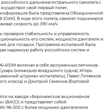
 российского дальнемагистрального самолета с
осуществил свой первый полет,
а информация была представлена Объединенной
(ОАК). В ходе этого полета, самолет поднимался
вивал скорость до 390 км/ч.
ь проверке стабильность и управляемость
кциональность его систем, мощности двигателя и
ния для посадки. Программа испытаний была
ая надежную работу российских систем и
96-400М включал в себя заслуженных летчиков-
 Сухарь (командир воздушного судна), Игорь
луженный штурман-испытатель), Павел Литвяков
ого класса) и Дмитрий Семенов (бортовой
тся на заводе «Воронежское акционерное
» (ВАСО) и представляет собой
Ил-96-300 с более мощными двигателями