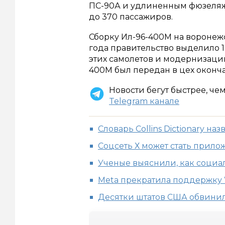
ПС-90А и удлиненным фюзеляжем
до 370 пассажиров.
Сборку Ил-96-400М на воронежс
года правительство выделило 
этих самолетов и модернизации
400М был передан в цех оконч
Новости бегут быстрее, че
Telegram канале
Словарь Collins Dictionary наз
Соцсеть Х может стать прил
Ученые выяснили, как социа
Meta прекратила поддержку 
Десятки штатов США обвинил