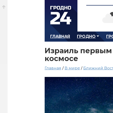
ГЛАВНАЯ
ГРОДНО
ГР
Израиль первым 
космосе
Главная
/
В мире
/
Ближний Вос