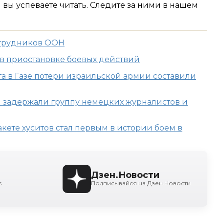
м вы успеваете читать. Следите за ними в нашем
сотрудников ООН
 в приостановке боевых действий
а в Газе потери израильской армии составили
я задержали группу немецких журналистов и
акете хуситов стал первым в истории боем в
Дзен.Новости
s
Подписывайся на Дзен.Новости