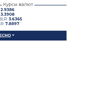
Курсы валют
:
2.9386
:
3.3908
BLR:
3.6365
LR:
7.8897
ЕСНО