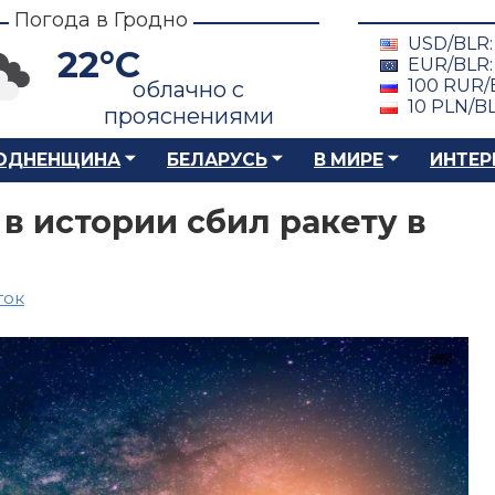
Погода в Гродно
USD/BLR
22°C
EUR/BLR
100 RUR/
облачно с
10 PLN/B
прояснениями
ОДНЕНЩИНА
БЕЛАРУСЬ
В МИРЕ
ИНТЕР
в истории сбил ракету в
ток