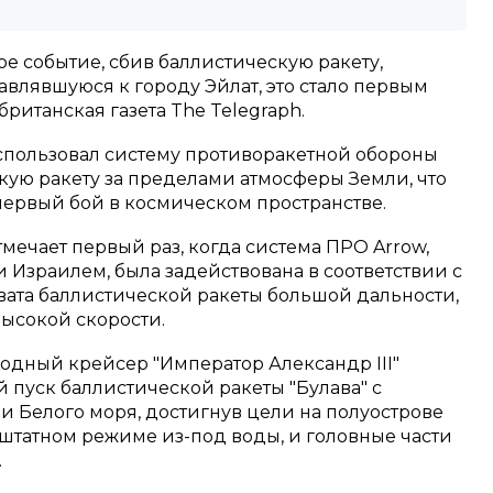
е событие, сбив баллистическую ракету,
влявшуюся к городу Эйлат, это стало первым
британская газета The Telegraph.
спользовал систему противоракетной обороны
скую ракету за пределами атмосферы Земли, что
первый бой в космическом пространстве.
отмечает первый раз, когда система ПРО Arrow,
 Израилем, была задействована в соответствии с
вата баллистической ракеты большой дальности,
высокой скорости.
водный крейсер "Император Александр III"
 пуск баллистической ракеты "Булава" с
и Белого моря, достигнув цели на полуострове
в штатном режиме из-под воды, и головные части
.