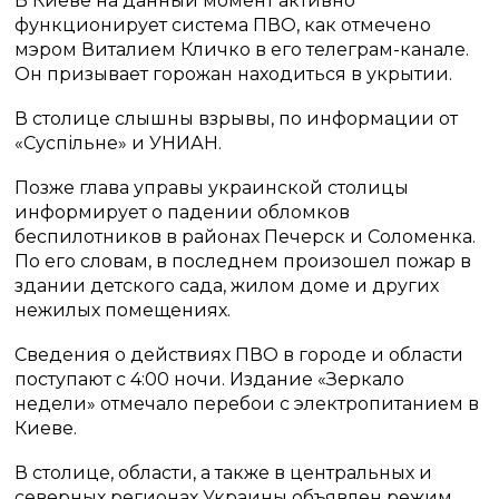
В Киеве на данный момент активно
функционирует система ПВО, как отмечено
мэром Виталием Кличко в его телеграм-канале.
Он призывает горожан находиться в укрытии.
В столице слышны взрывы, по информации от
«Суспільне» и УНИАН.
Позже глава управы украинской столицы
информирует о падении обломков
беспилотников в районах Печерск и Соломенка.
По его словам, в последнем произошел пожар в
здании детского сада, жилом доме и других
нежилых помещениях.
Сведения о действиях ПВО в городе и области
поступают с 4:00 ночи. Издание «Зеркало
недели» отмечало перебои с электропитанием в
Киеве.
В столице, области, а также в центральных и
северных регионах Украины объявлен режим