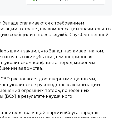
 Запада сталкиваются с требованием
изации в стране для компенсации значительных
ацию сообщили в пресс-службе Службы внешней
рышкин заявил, что Запад настаивает на том,
читывая высокие убытки, демонстрировал
 в украинском конфликте перед мировым
общении ведомства.
 СВР располагает достоверными данными,
яют украинское руководство к активизации
мещения огромных потерь, понесенных
(ВСУ) в результате неудачного
ставитель правящей партии «Слуга народа»