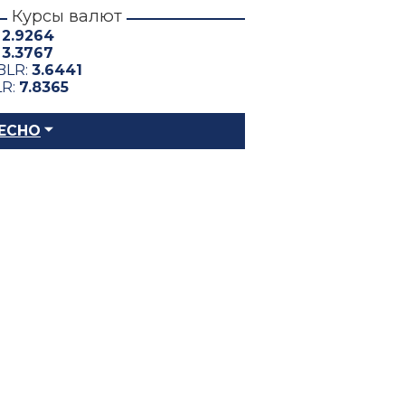
Курсы валют
:
2.9264
:
3.3767
BLR:
3.6441
LR:
7.8365
ЕСНО